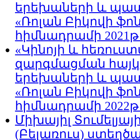
երեխաների և պա
«Ռոլան Բիկովի ֆո
հիմնադրամի 2021թ
«Կինոյի և հեռուս
զարգմացման հայ
երեխաների և պա
«Ռոլան Բիկովի ֆո
հիմնադրամի 2022թ
Միխայիլ Տումելյայ
(Բելառուս) ստեղ