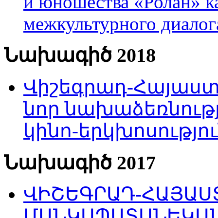
и юношества «Ролан» к
межкультурного диало
Նախագիծ 2018
Վիշեգրադ-Հայաստա
նոր նախաձեռնությ
կինո-երկխոսությու
Նախագիծ 2017
ՎԻՇԵԳՐԱԴ-ՀԱՅԱՍՏ
ՄԱՆԿԱՊԱՏԱՆԵԿԱՆ