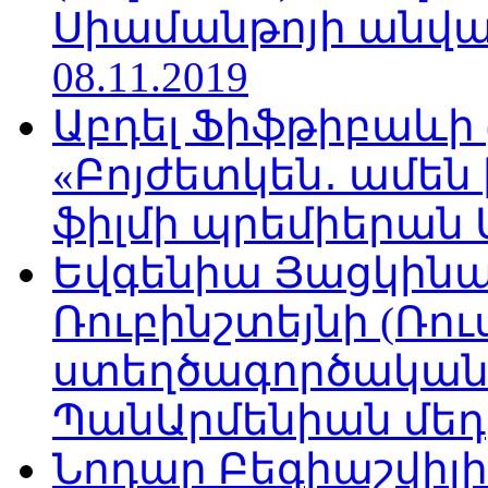
Սիամանթոյի անվան
08.11.2019
Աբդել Ֆիֆթիբաևի
«Բոյժետկեն․ ամեն
ֆիլմի պրեմիերան Մո
Եվգենիա Յացկինայ
Ռուբինշտեյնի (Ռո
ստեղծագործական
ՊանԱրմենիան մեդիա
Նոդար Բեգիաշվիլ