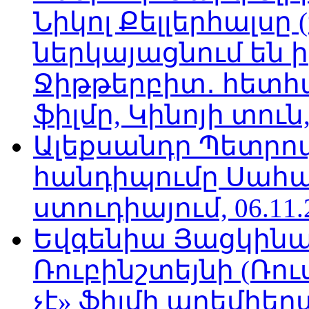
Նիկոլ Քելլերհալսը
ներկայացնում են ի
Ջիթթերբիտ․ հետհ
ֆիլմը, Կինոյի տուն,
Ալեքսանդր Պետրո
հանդիպումը Սահա
ստուդիայում, 06.11.
Եվգենիա Յացկինայ
Ռուբինշտեյնի (Ռո
չէ» ֆիլմի պրեմիեր