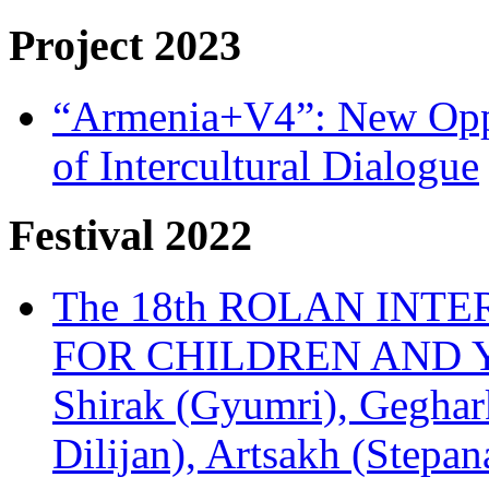
Project 2023
“Armenia+V4”: New Oppor
of Intercultural Dialogue
Festival 2022
The 18th ROLAN INT
FOR CHILDREN AND Y
Shirak (Gyumri), Geghark
Dilijan), Artsakh (Stepan