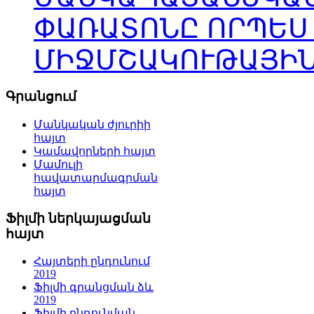
ՓԱՌԱՏՈՆԸ ՈՐՊԵՍ
ՄԻՋՄՇԱԿՈՒԹԱՅԻՆ
Գրանցում
Մանկական ժյուրիի
հայտ
Կամավորների հայտ
Մամուլի
հավատարմագրման
հայտ
Ֆիլմի ներկայացման
հայտ
Հայտերի ընդունում
2019
Ֆիլմի գրանցման ձև
2019
Ֆիլմի ընդունման