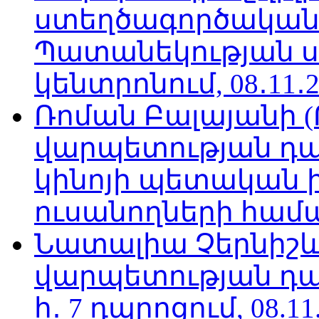
ստեղծագործական
Պատանեկության 
կենտրոնում, 08․11․2
Ռոման Բալայանի 
վարպետության դա
կինոյի պետական 
ուսանողների համար,
Նատալիա Չերնիշև
վարպետության դա
հ․ 7 դպրոցում, 08.11