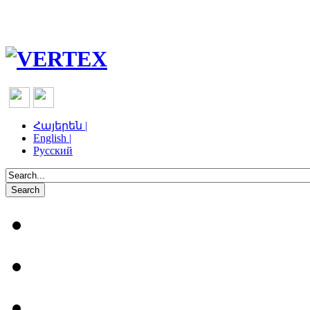
Հայերեն |
English |
Русский