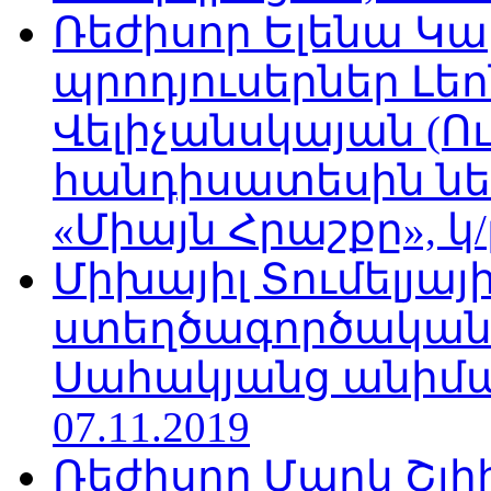
Ռեժիսոր Ելենա Կ
պրոդյուսերներ Լե
Վելիչանսկայան (Ո
հանդիսատեսին նե
«Միայն Հրաշքը», կ/
Միխայիլ Տումելյայի
ստեղծագործական
Սահակյանց անիմա
07.11.2019
Ռեժիսոր Մարկ Շլի