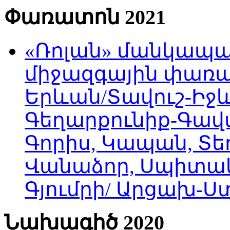
Փառատոն 2021
«Ռոլան» մանկապա
միջազգային փառատ
Երևան/Տավուշ-Իջև
Գեղարքունիք-Գավա
Գորիս, Կապան, Տեղ
Վանաձոր, Սպիտակ
Գյումրի/ Արցախ-
Նախագիծ 2020