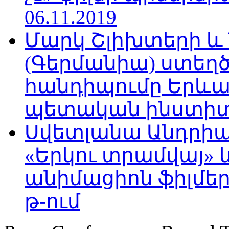
06.11.2019
Մարկ Շլիխտերի և Ն
(Գերմանիա) ստե
հանդիպումը Երևա
պետական ինստիտու
Սվետլանա Անդրիա
«Երկու տրամվայ» և
անիմացիոն ֆիլմեր
թ-ում