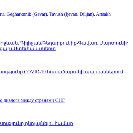
rkunik (Gavar), Tavush (Ijevan, Dilijan), Artsakh
-Իջևան, Դիլիջան/Գեղարքունիք-Գավառ, Մարտունի/
/ Արցախ-Ստեփանակերտ
ոսությունը COVID-19 համաճարակի պայմաններում
го диалога между странами СНГ
ությունը ընդլայնելու համար