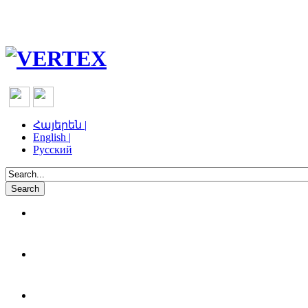
Հայերեն |
English |
Русский