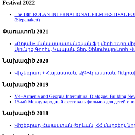
Festival 2022
The 18th ROLAN INTERNATIONAL FILM FESTIVAL FOR CHIL
(Stepanakert)
Փառատոն 2021
«Ռոլան» մանկապատանեկան ֆիլմերի 17-րդ միջ
Սյունիք-Գորիս, Կապան, Տեղ, Շինուհայր/Լո
Նախագիծ 2020
Վիշեգրադ + Հայաստան, ԱլԳ/Վրաստան, Ուկրաի
Նախագիծ 2019
V4+Armenia and Georgia Intercultural Dialogue: Building N
15-ый Международный фестиваль фильмов для детей и ю
Նախագիծ 2018
Վիշեգրադ-Հայաստան (Երևան, ՀՀ մարզեր). նոր