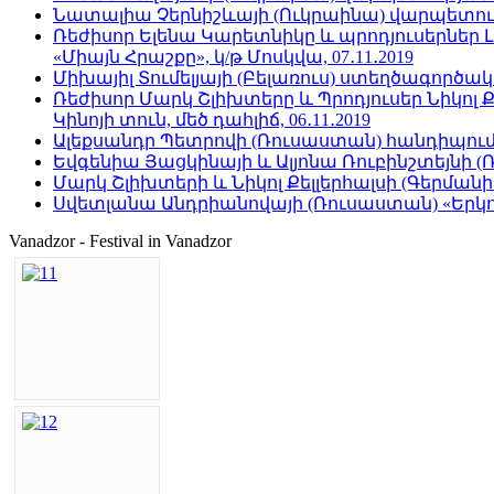
Նատալիա Չերնիշևայի (Ուկրաինա) վարպետությա
Ռեժիսոր Ելենա Կարետնիկը և պրոդյուսերներ 
«Միայն Հրաշքը», կ/թ Մոսկվա, 07․11․2019
Միխայիլ Տումելյայի (Բելառուս) ստեղծագործա
Ռեժիսոր Մարկ Շլիխտերը և Պրոդյուսեր Նիկոլ Ք
Կինոյի տուն, մեծ դահլիճ, 06․11․2019
Ալեքսանդր Պետրովի (Ռուսաստան) հանդիպումը
Եվգենիա Յացկինայի և Ալյոնա Ռուբինշտեյնի (Ռո
Մարկ Շլիխտերի և Նիկոլ Քելլերհալսի (Գերմա
Սվետլանա Անդրիանովայի (Ռուսաստան) «Երկու
Vanadzor - Festival in Vanadzor