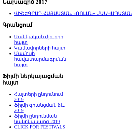
Նախագիծ 2017
ՎԻՇԵԳՐԱԴ-ՀԱՅԱՍՏԱՆ. «ՌՈԼԱՆ» ՄԱՆԿԱՊԱՏԱ
Գրանցում
Մանկական ժյուրիի
հայտ
Կամավորների հայտ
Մամուլի
հավատարմագրման
հայտ
Ֆիլմի ներկայացման
հայտ
Հայտերի ընդունում
2019
Ֆիլմի գրանցման ձև
2019
Ֆիլմի ընդունման
կանոնակարգ 2019
CLICK FOR FESTIVALS