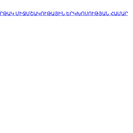
ՀԱՐԹԱԿ ՄԻՋՄՇԱԿՈՒԹԱՅԻՆ ԵՐԿԽՈՍՈՒԹՅԱՆ ՀԱՄԱՐ