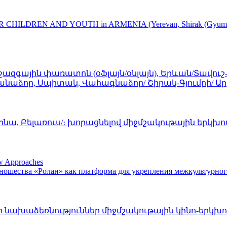
DREN AND YOUTH in ARMENIA (Yerevan, Shirak (Gyumri), Gegha
ազգային փառատոն (օֆլայն/օնլայն), Երևան/Տավուշ
ռի-Վանաձոր, Սպիտակ, Վահագնաձոր/ Շիրակ-Գյումրի
նա, Բելառուս/։ խորացնելով միջմշակութային երկխ
ew Approaches
ношества «Ролан» как платформа для укрепления межкультурно
 նախաձեռնություններ միջմշակութային կինո-երկխոս