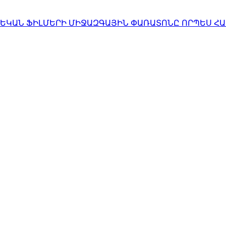
ՆԵԿԱՆ ՖԻԼՄԵՐԻ ՄԻՋԱԶԳԱՅԻՆ ՓԱՌԱՏՈՆԸ ՈՐՊԵՍ 