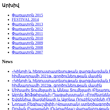
Արխիվ
Փառատոն 2015
FESTIVAL 2014
Փառատոն 2013
Փառատոն 2012
Փառատոն 2011
Փառատոն 2010
Փառատոն 2009
Փառատոն 2008
Փառատոն 2007
News
«Կինոյի և հեռուստատեսության զարգմացման 
հիմնադրամի 2021թ․ գործունեության մասին
«Կինոյի և հեռուստատեսության զարգմացման 
հիմնադրամի 2022թ․ գործունեության մասին
Միխայիլ Տումելյայի և Աննա Տումելյայի (Բելա
Աբդել Ֆիֆթիբաևի (Ղազախստան) «Բոյժետկեն․ ա
Եվգենիա Յացկինայի և Ալյոնա Ռուբինշտեյնի 
Նոդար Բեգիաշվիլիի (Վրաստան) ստեղծագործա
Ռոման Բալայանի (Ուկրաինա) վարպետության 