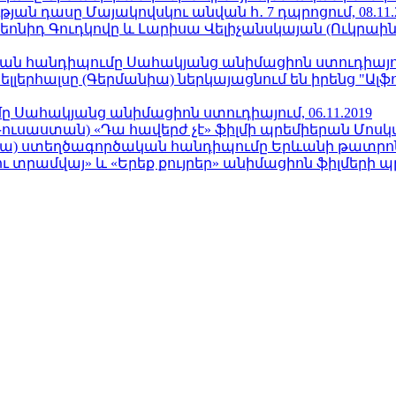
ն դասը Մայակովսկու անվան հ․ 7 դպրոցում, 08.11.
Լեոնիդ Գուդկովը և Լարիսա Վելիչանսկայան (Ուկրաի
կան հանդիպումը Սահակյանց անիմացիոն ստուդիայում,
ելլերհալսը (Գերմանիա) ներկայացնում են իրենց "Ալ
 Սահակյանց անիմացիոն ստուդիայում, 06.11.2019
ւսաստան) «Դա հավերժ չէ» ֆիլմի պրեմիերան Մոսկվա կ
նիա) ստեղծագործական հանդիպումը Երևանի թատրոնի
 տրամվայ» և «Երեք քույրեր» անիմացիոն ֆիլմերի պ