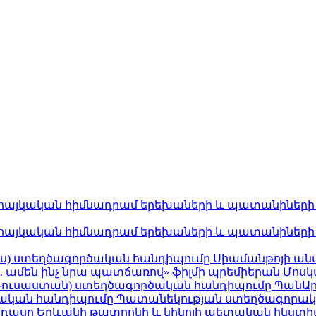
հայկական հիմնադրամ երեխաների և պատանիների հա
հայկական հիմնադրամ երեխաների և պատանիների հա
ռուս) ստեղծագործական հանդիպումը Սիամանթոյի անվան
մեն ինչ նրա պատճառով» ֆիլմի պրեմիերան Մոսկվա կ
(Ռուսաստան) ստեղծագործական հանդիպումը ՊանԱրմե
կան հանդիպումը Պատանեկության ստեղծագորական 
դասը Երևանի թատրոնի և կինոյի պետական ինստիտու