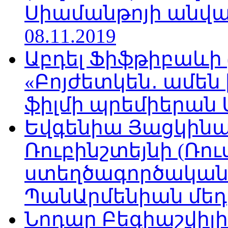
Սիամանթոյի անվան
08.11.2019
Աբդել Ֆիֆթիբաևի
«Բոյժետկեն․ ամեն
ֆիլմի պրեմիերան Մո
Եվգենիա Յացկինայ
Ռուբինշտեյնի (Ռո
ստեղծագործական
ՊանԱրմենիան մեդիա
Նոդար Բեգիաշվիլ