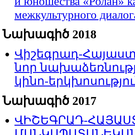
и юношества «Ролан» к
межкультурного диало
Նախագիծ 2018
Վիշեգրադ-Հայաստա
նոր նախաձեռնությ
կինո-երկխոսությու
Նախագիծ 2017
ՎԻՇԵԳՐԱԴ-ՀԱՅԱՍՏ
ՄԱՆԿԱՊԱՏԱՆԵԿԱՆ