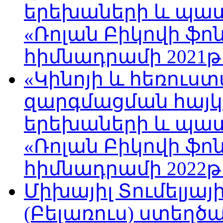
երեխաների և պա
«Ռոլան Բիկովի ֆո
հիմնադրամի 2021թ
«Կինոյի և հեռուս
զարգմացման հայ
երեխաների և պա
«Ռոլան Բիկովի ֆո
հիմնադրամի 2022թ
Միխայիլ Տումելյայ
(Բելառուս) ստեղ