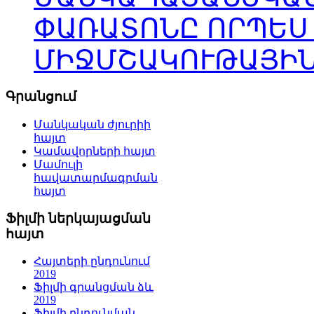
ՓԱՌԱՏՈՆԸ ՈՐՊԵՍ
ՄԻՋՄՇԱԿՈՒԹԱՅԻՆ
Գրանցում
Մանկական ժյուրիի
հայտ
Կամավորների հայտ
Մամուլի
հավատարմագրման
հայտ
Ֆիլմի ներկայացման
հայտ
Հայտերի ընդունում
2019
Ֆիլմի գրանցման ձև
2019
Ֆիլմի ընդունման