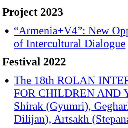
Project 2023
“Armenia+V4”: New Oppor
of Intercultural Dialogue
Festival 2022
The 18th ROLAN INT
FOR CHILDREN AND Y
Shirak (Gyumri), Geghark
Dilijan), Artsakh (Stepan