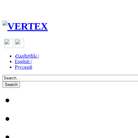
Հայերեն |
English |
Русский