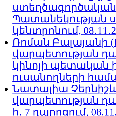
ստեղծագործական
Պատանեկության 
կենտրոնում, 08․11․2
Ռոման Բալայանի 
վարպետության դա
կինոյի պետական 
ուսանողների համար,
Նատալիա Չերնիշև
վարպետության դա
հ․ 7 դպրոցում, 08.11