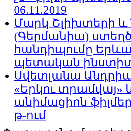
06.11.2019
Մարկ Շլիխտերի և Ն
(Գերմանիա) ստե
հանդիպումը Երևա
պետական ինստիտու
Սվետլանա Անդրիա
«Երկու տրամվայ» և
անիմացիոն ֆիլմեր
թ-ում