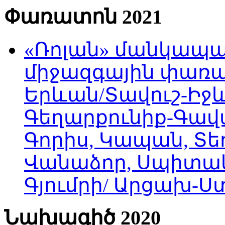
Փառատոն 2021
«Ռոլան» մանկապա
միջազգային փառատ
Երևան/Տավուշ-Իջև
Գեղարքունիք-Գավա
Գորիս, Կապան, Տեղ
Վանաձոր, Սպիտակ
Գյումրի/ Արցախ-
Նախագիծ 2020