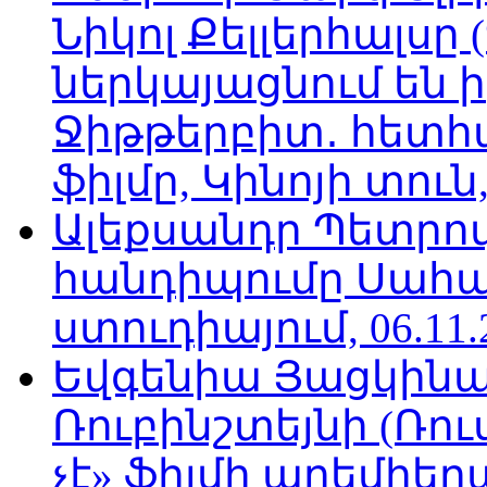
Նիկոլ Քելլերհալսը
ներկայացնում են ի
Ջիթթերբիտ․ հետհ
ֆիլմը, Կինոյի տուն,
Ալեքսանդր Պետրո
հանդիպումը Սահա
ստուդիայում, 06.11.
Եվգենիա Յացկինայ
Ռուբինշտեյնի (Ռո
չէ» ֆիլմի պրեմիեր