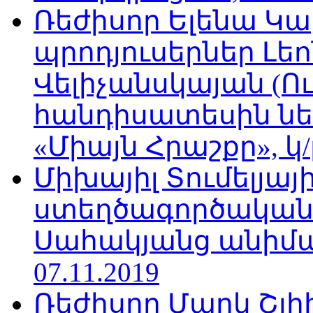
Ռեժիսոր Ելենա Կ
պրոդյուսերներ Լե
Վելիչանսկայան (Ո
հանդիսատեսին նե
«Միայն Հրաշքը», կ/
Միխայիլ Տումելյայի
ստեղծագործական
Սահակյանց անիմա
07.11.2019
Ռեժիսոր Մարկ Շլի