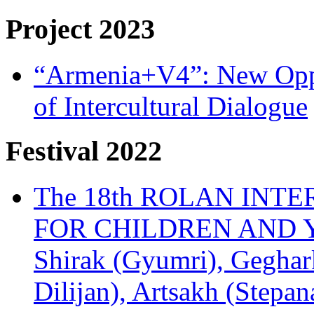
Project 2023
“Armenia+V4”: New Oppor
of Intercultural Dialogue
Festival 2022
The 18th ROLAN INT
FOR CHILDREN AND Y
Shirak (Gyumri), Geghark
Dilijan), Artsakh (Stepan