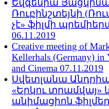
Եվգենիա Յացկինայ
Ռուբինշտեյնի (Ռո
չէ» ֆիլմի պրեմիեր
06.11.2019
Creative meeting of Mark
Kellerhals (Germany) in Y
and Cinema 07.11.2019
Սվետլանա Անդրիա
«Երկու տրամվայ» և
անիմացիոն ֆիլմեր