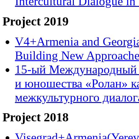
Intercultural Dialogue 
Project 2019
V4+Armenia and Georgia 
Building New Approache
15-ый Международный 
и юношества «Ролан» к
межкультурного диало
Project 2018
Visegrad+Armenia(Yereva