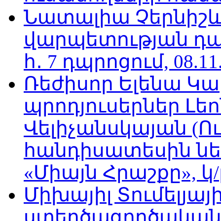
Նատալիա Չերնիշև
վարպետության դա
հ․ 7 դպրոցում, 08.11
Ռեժիսոր Ելենա Կ
պրոդյուսերներ Լե
Վելիչանսկայան (Ո
հանդիսատեսին նե
«Միայն Հրաշքը», կ/
Միխայիլ Տումելյայի
ստեղծագործական