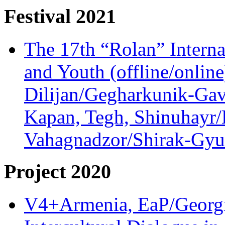
Festival 2021
The 17th “Rolan” Interna
and Youth (offline/onlin
Dilijan/Gegharkunik-Gav
Kapan, Tegh, Shinuhayr/L
Vahagnadzor/Shirak-Gyum
Project 2020
V4+Armenia, EaP/Georgia