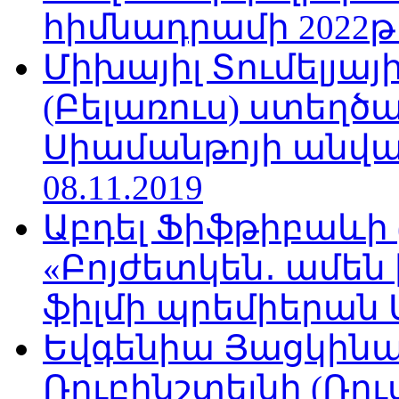
հիմնադրամի 2022թ
Միխայիլ Տումելյայ
(Բելառուս) ստեղ
Սիամանթոյի անվան
08.11.2019
Աբդել Ֆիֆթիբաևի
«Բոյժետկեն․ ամեն
ֆիլմի պրեմիերան Մո
Եվգենիա Յացկինայ
Ռուբինշտեյնի (Ռո