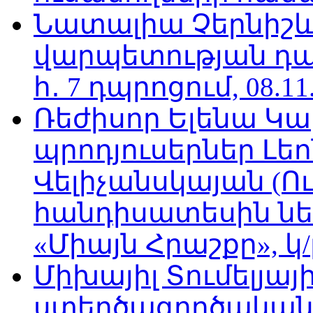
Նատալիա Չերնիշև
վարպետության դա
հ․ 7 դպրոցում, 08.11
Ռեժիսոր Ելենա Կ
պրոդյուսերներ Լե
Վելիչանսկայան (Ո
հանդիսատեսին նե
«Միայն Հրաշքը», կ/
Միխայիլ Տումելյայի
ստեղծագործական