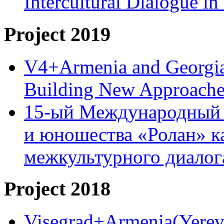
Intercultural Dialogue 
Project 2019
V4+Armenia and Georgia 
Building New Approache
15-ый Международный 
и юношества «Ролан» к
межкультурного диало
Project 2018
Visegrad+Armenia(Yereva