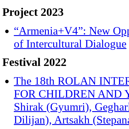
Project 2023
“Armenia+V4”: New Oppor
of Intercultural Dialogue
Festival 2022
The 18th ROLAN INT
FOR CHILDREN AND Y
Shirak (Gyumri), Geghark
Dilijan), Artsakh (Stepan