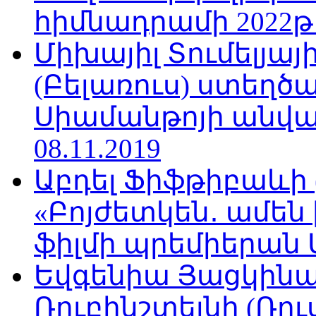
հիմնադրամի 2022թ
Միխայիլ Տումելյայ
(Բելառուս) ստեղ
Սիամանթոյի անվան
08.11.2019
Աբդել Ֆիֆթիբաևի
«Բոյժետկեն․ ամեն
ֆիլմի պրեմիերան Մո
Եվգենիա Յացկինայ
Ռուբինշտեյնի (Ռո