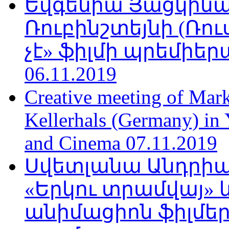
Եվգենիա Յացկինայ
Ռուբինշտեյնի (Ռո
չէ» ֆիլմի պրեմիեր
06.11.2019
Creative meeting of Mark
Kellerhals (Germany) in Y
and Cinema 07.11.2019
Սվետլանա Անդրիա
«Երկու տրամվայ» և
անիմացիոն ֆիլմեր