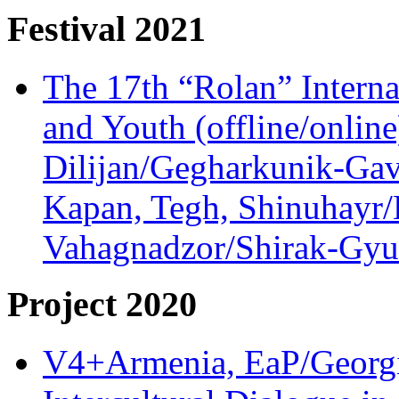
Festival 2021
The 17th “Rolan” Interna
and Youth (offline/onlin
Dilijan/Gegharkunik-Gav
Kapan, Tegh, Shinuhayr/L
Vahagnadzor/Shirak-Gyum
Project 2020
V4+Armenia, EaP/Georgia