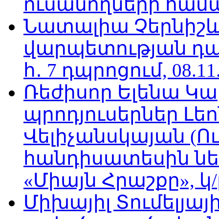
ուսանողների համար,
Նատալիա Չերնիշև
վարպետության դա
հ․ 7 դպրոցում, 08.11
Ռեժիսոր Ելենա Կ
պրոդյուսերներ Լե
Վելիչանսկայան (Ո
հանդիսատեսին նե
«Միայն Հրաշքը», կ/
Միխայիլ Տումելյայի