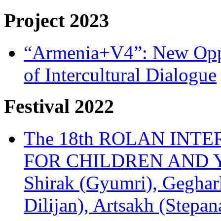
Project 2023
“Armenia+V4”: New Oppor
of Intercultural Dialogue
Festival 2022
The 18th ROLAN INT
FOR CHILDREN AND Y
Shirak (Gyumri), Geghark
Dilijan), Artsakh (Stepan