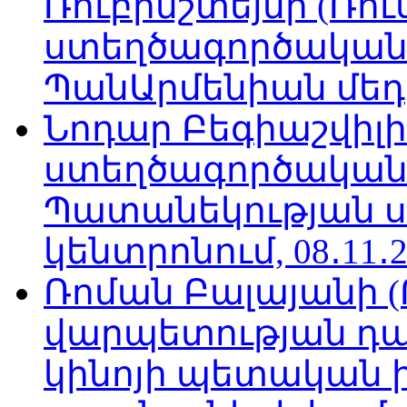
Ռուբինշտեյնի (Ռո
ստեղծագործական
ՊանԱրմենիան մեդիա
Նոդար Բեգիաշվիլ
ստեղծագործական
Պատանեկության 
կենտրոնում, 08․11․2
Ռոման Բալայանի 
վարպետության դա
կինոյի պետական 