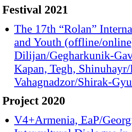
Festival 2021
The 17th “Rolan” Interna
and Youth (offline/onlin
Dilijan/Gegharkunik-Gav
Kapan, Tegh, Shinuhayr/L
Vahagnadzor/Shirak-Gyum
Project 2020
V4+Armenia, EaP/Georgia