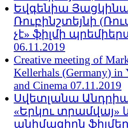
Եվգենիա Յացկինայ
Ռուբինշտեյնի (Ռո
չէ» ֆիլմի պրեմիեր
06.11.2019
Creative meeting of Mark
Kellerhals (Germany) in Y
and Cinema 07.11.2019
Սվետլանա Անդրիա
«Երկու տրամվայ» և
անիմացիոն ֆիլմեր