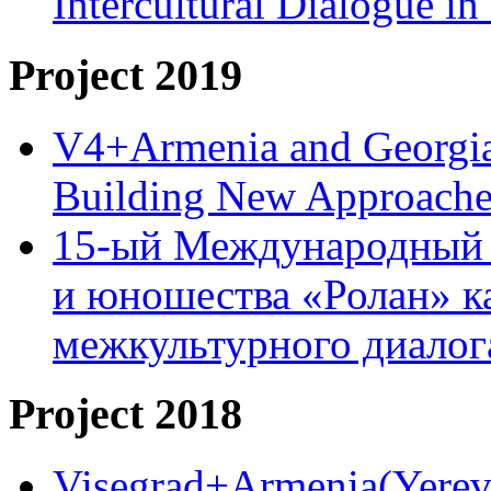
Intercultural Dialogue 
Project 2019
V4+Armenia and Georgia 
Building New Approache
15-ый Международный 
и юношества «Ролан» к
межкультурного диало
Project 2018
Visegrad+Armenia(Yereva