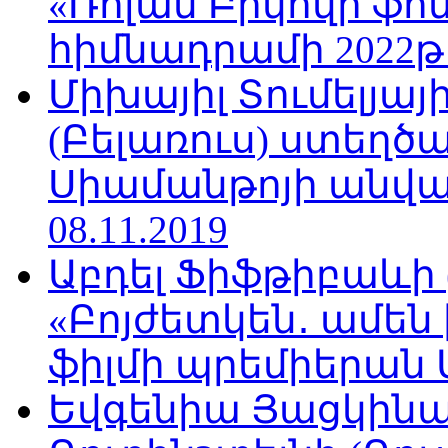
«Ռոլան Բիկովի ֆո
հիմնադրամի 2022թ
Միխայիլ Տումելյայ
(Բելառուս) ստեղ
Սիամանթոյի անվան
08.11.2019
Աբդել Ֆիֆթիբաևի
«Բոյժետկեն․ ամեն
ֆիլմի պրեմիերան Մո
Եվգենիա Յացկինայ