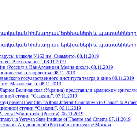
հայկական հիմնադրամ երեխաների և պատանիների հա
հայկական հիմնադրամ երեխաների և պատանիների հա
арусь) в школе N162 им. Сиаманто, 08.11.2019
ен. Все из-за нее”, 08.11.2019
н (Россия) в ПанАрмениан Медиа-школе, 08.11.2019
 юношеского творчества, 08.11.2019
еванского государственного института театра и кино 08.11.2019
им. Маяковского, 08.11.2019
Лариса Величанская (Украина) представили армянским зрителям
ионной студии “Саакянц”, 07.11.2019
any) present their film "Alfons Jitterbit-Countdown to Chaos" to Ar
ционной студии “Саакянц”, 06.11.2019
Алены Рубинштейн (Россия), 06.11.2019
rmany) in Yerevan State Institute of Theatre and Cinema 07.11.2019
ветланы Андриановой (Россия) в кинотеатре Москва