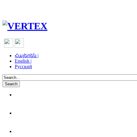
Հայերեն |
English |
Русский