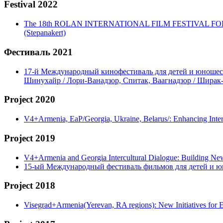
Festival 2022
The 18th ROLAN INTERNATIONAL FILM FESTIVAL FOR CHIL
(Stepanakert)
Фестиваль 2021
17-й Международный кинофестиваль для детей и юношеств
Шинухайр / Лори-Ванадзор, Спитак, Ваагнадзор / Ширак
Project 2020
V4+Armenia, EaP/Georgia, Ukraine, Belarus/: Enhancing Int
Project 2019
V4+Armenia and Georgia Intercultural Dialogue: Building N
15-ый Международный фестиваль фильмов для детей и ю
Project 2018
Visegrad+Armenia(Yerevan, RA regions): New Initiatives for 