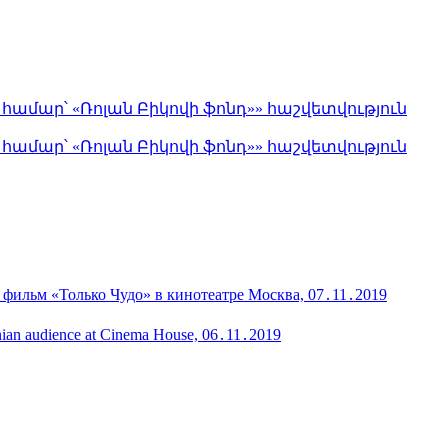
մար՝ «Ռոլան Բիկովի ֆոնդ»» հաշվետվություն
մար՝ «Ռոլան Բիկովի ֆոնդ»» հաշվետվություն
 фильм «Только Чудо» в кинотеатре Москва, 07․11․2019
menian audience at Cinema House, 06․11․2019