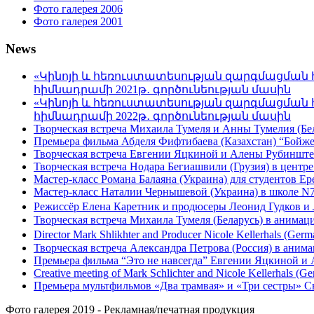
Фото галерея 2006
Фото галерея 2001
News
«Կինոյի և հեռուստատեսության զարգմացման 
հիմնադրամի 2021թ․ գործունեության մասին
«Կինոյի և հեռուստատեսության զարգմացման 
հիմնադրամի 2022թ․ գործունեության մասին
Творческая встреча Михаила Тумеля и Анны Тумелия (Бел
Премьера фильма Абделя Фифтибаева (Казахстан) “Бойжетк
Творческая встреча Евгении Яцкиной и Алены Рубинштей
Творческая встреча Нодара Бегиашвили (Грузия) в центре
Мастер-класс Романа Балаяна (Украина) для студентов Ер
Мастер-класс Наталии Чернышевой (Украина) в школе N7 
Режиссёр Елена Каретник и продюсеры Леонид Гудков и 
Творческая встреча Михаила Тумеля (Беларусь) в анимац
Director Mark Shlikhter and Producer Nicole Kellerhals (Germ
Творческая встреча Александра Петрова (Россия) в анима
Премьера фильма “Это не навсегда” Евгении Яцкиной и 
Creative meeting of Mark Schlichter and Nicole Kellerhals (Ge
Премьера мультфильмов «Два трамвая» и «Три сестры» С
Фото галерея 2019 - Рекламная/печатная продукция