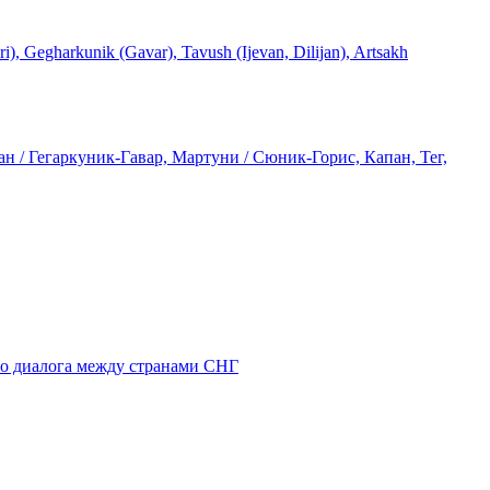
rkunik (Gavar), Tavush (Ijevan, Dilijan), Artsakh
 / Гегаркуник-Гавар, Мартуни / Сюник-Горис, Капан, Тег,
го диалога между странами СНГ