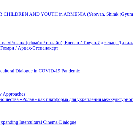
DREN AND YOUTH in ARMENIA (Yerevan, Shirak (Gyumri), Gegha
а «Ролан» (офлайн / онлайн), Ереван / Тавуш-Иджеван, Дилижан
-Гюмри / Арцах-Степанакерт
ercultural Dialogue in COVID-19 Pandemic
ew Approaches
ношества «Ролан» как платформа для укрепления межкультурно
Expanding Intercultural Cinema-Dialogue