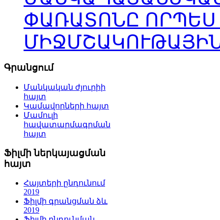
ՓԱՌԱՏՈՆԸ ՈՐՊԵՍ
ՄԻՋՄՇԱԿՈՒԹԱՅԻՆ
Գրանցում
Մանկական ժյուրիի
հայտ
Կամավորների հայտ
Մամուլի
հավատարմագրման
հայտ
Ֆիլմի ներկայացման
հայտ
Հայտերի ընդունում
2019
Ֆիլմի գրանցման ձև
2019
Ֆիլմի ընդունման