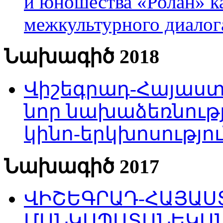
и юношества «Ролан» к
межкультурного диало
Նախագիծ 2018
Վիշեգրադ-Հայաստա
նոր նախաձեռնությ
կինո-երկխոսությու
Նախագիծ 2017
ՎԻՇԵԳՐԱԴ-ՀԱՅԱՍՏ
ՄԱՆԿԱՊԱՏԱՆԵԿԱՆ