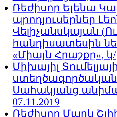
Ռեժիսոր Ելենա Կ
պրոդյուսերներ Լե
Վելիչանսկայան (Ո
հանդիսատեսին նե
«Միայն Հրաշքը», կ/
Միխայիլ Տումելյայի
ստեղծագործական
Սահակյանց անիմա
07.11.2019
Ռեժիսոր Մարկ Շլի