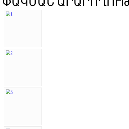
ՓԱԿՄԱՆ ԱՐԱՐՈՂՈՒԹՅ