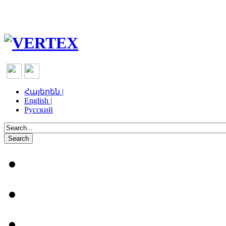
Հայերեն |
English |
Русский