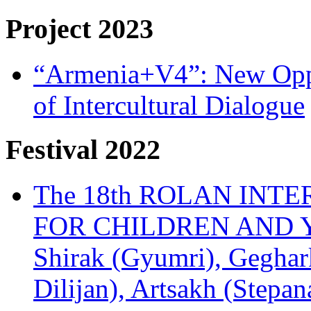
Project 2023
“Armenia+V4”: New Oppor
of Intercultural Dialogue
Festival 2022
The 18th ROLAN INT
FOR CHILDREN AND Y
Shirak (Gyumri), Geghark
Dilijan), Artsakh (Stepan