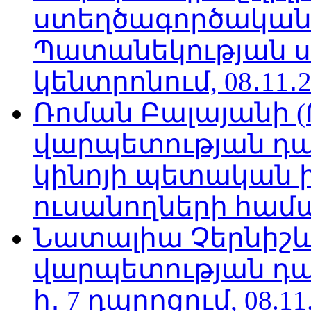
ստեղծագործական
Պատանեկության 
կենտրոնում, 08․11․2
Ռոման Բալայանի 
վարպետության դա
կինոյի պետական 
ուսանողների համար,
Նատալիա Չերնիշև
վարպետության դա
հ․ 7 դպրոցում, 08.11