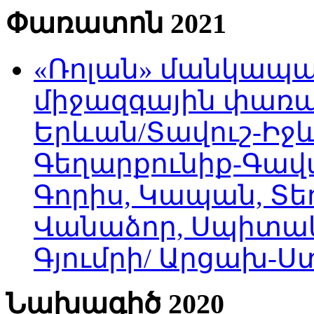
Փառատոն 2021
«Ռոլան» մանկապա
միջազգային փառատ
Երևան/Տավուշ-Իջև
Գեղարքունիք-Գավա
Գորիս, Կապան, Տեղ
Վանաձոր, Սպիտակ
Գյումրի/ Արցախ-
Նախագիծ 2020