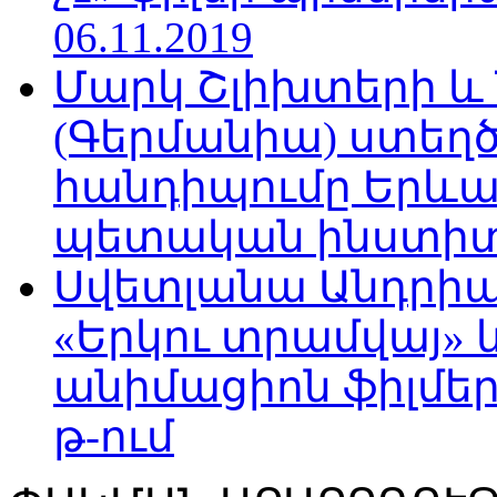
06.11.2019
Մարկ Շլիխտերի և Ն
(Գերմանիա) ստե
հանդիպումը Երևա
պետական ինստիտու
Սվետլանա Անդրիա
«Երկու տրամվայ» և
անիմացիոն ֆիլմեր
թ-ում