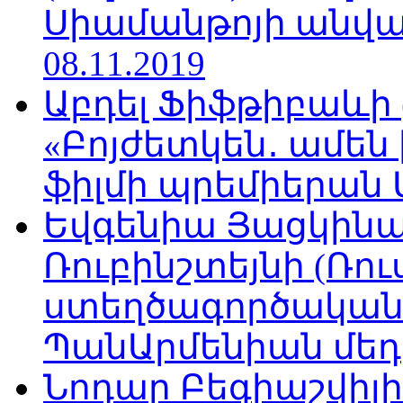
Սիամանթոյի անվան
08.11.2019
Աբդել Ֆիֆթիբաևի
«Բոյժետկեն․ ամեն
ֆիլմի պրեմիերան Մո
Եվգենիա Յացկինայ
Ռուբինշտեյնի (Ռո
ստեղծագործական
ՊանԱրմենիան մեդիա
Նոդար Բեգիաշվիլ