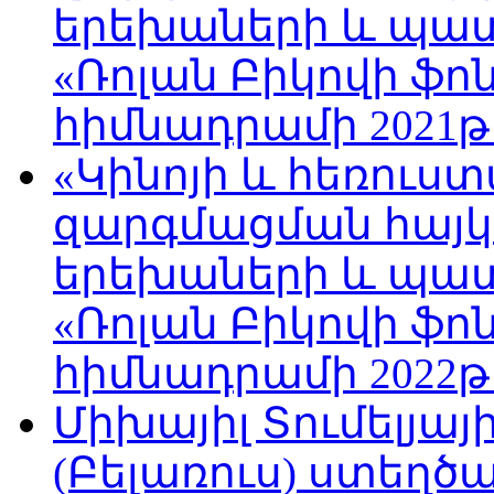
երեխաների և պա
«Ռոլան Բիկովի ֆո
հիմնադրամի 2021թ
«Կինոյի և հեռուս
զարգմացման հայ
երեխաների և պա
«Ռոլան Բիկովի ֆո
հիմնադրամի 2022թ
Միխայիլ Տումելյայ
(Բելառուս) ստեղ