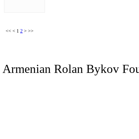
<<
<
1
2
>
>>
Armenian Rolan Bykov F