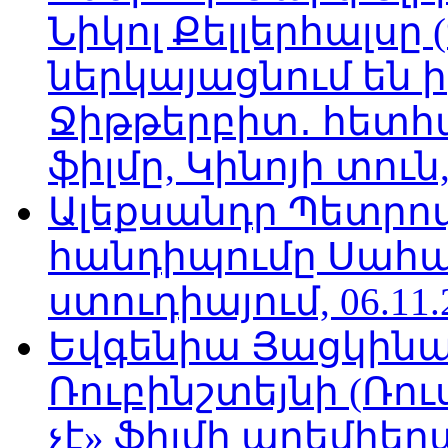
Նիկոլ Քելլերհալսը
ներկայացնում են ի
Ջիթթերբիտ․ հետհ
ֆիլմը, Կինոյի տուն,
Ալեքսանդր Պետրո
հանդիպումը Սահա
ստուդիայում, 06.11.
Եվգենիա Յացկինայ
Ռուբինշտեյնի (Ռո
չէ» ֆիլմի պրեմիեր