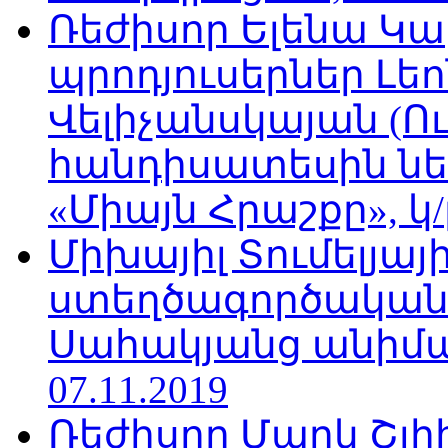
Ռեժիսոր Ելենա Կ
պրոդյուսերներ Լե
Վելիչանսկայան (Ո
հանդիսատեսին նե
«Միայն Հրաշքը», կ/
Միխայիլ Տումելյայի
ստեղծագործական
Սահակյանց անիմա
07.11.2019
Ռեժիսոր Մարկ Շլի