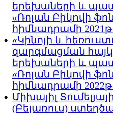
երեխաների և պա
«Ռոլան Բիկովի ֆո
հիմնադրամի 2021թ
«Կինոյի և հեռուս
զարգմացման հայ
երեխաների և պա
«Ռոլան Բիկովի ֆո
հիմնադրամի 2022թ
Միխայիլ Տումելյայ
(Բելառուս) ստեղ