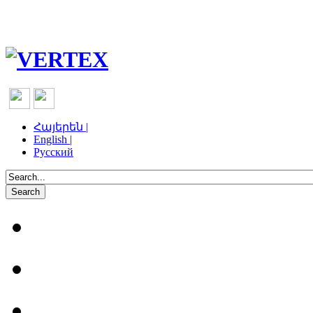
Հայերեն |
English |
Русский