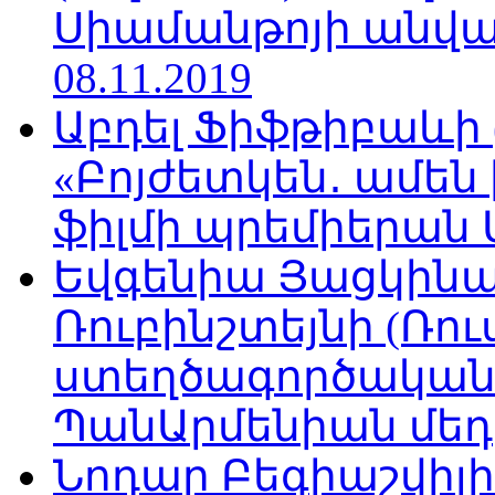
Սիամանթոյի անվան
08.11.2019
Աբդել Ֆիֆթիբաևի
«Բոյժետկեն․ ամեն
ֆիլմի պրեմիերան Մո
Եվգենիա Յացկինայ
Ռուբինշտեյնի (Ռո
ստեղծագործական
ՊանԱրմենիան մեդիա
Նոդար Բեգիաշվիլ