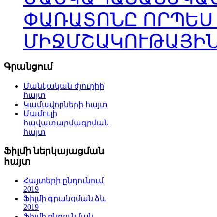
ՓԱՌԱՏՈՆԸ ՈՐՊԵՍ
ՄԻՋՄՇԱԿՈՒԹԱՅԻՆ
Գրանցում
Մանկական ժյուրիի
հայտ
Կամավորների հայտ
Մամուլի
հավատարմագրման
հայտ
Ֆիլմի ներկայացման
հայտ
Հայտերի ընդունում
2019
Ֆիլմի գրանցման ձև
2019
Ֆիլմի ընդունման