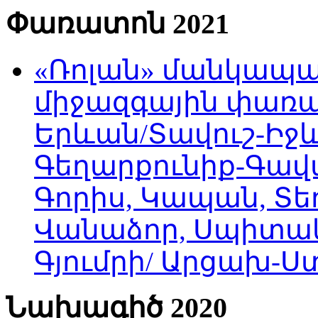
Փառատոն 2021
«Ռոլան» մանկապա
միջազգային փառատ
Երևան/Տավուշ-Իջև
Գեղարքունիք-Գավա
Գորիս, Կապան, Տեղ
Վանաձոր, Սպիտակ
Գյումրի/ Արցախ-
Նախագիծ 2020