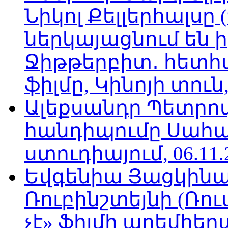
Նիկոլ Քելլերհալսը
ներկայացնում են ի
Ջիթթերբիտ․ հետհ
ֆիլմը, Կինոյի տուն,
Ալեքսանդր Պետրո
հանդիպումը Սահա
ստուդիայում, 06.11.
Եվգենիա Յացկինայ
Ռուբինշտեյնի (Ռո
չէ» ֆիլմի պրեմիեր