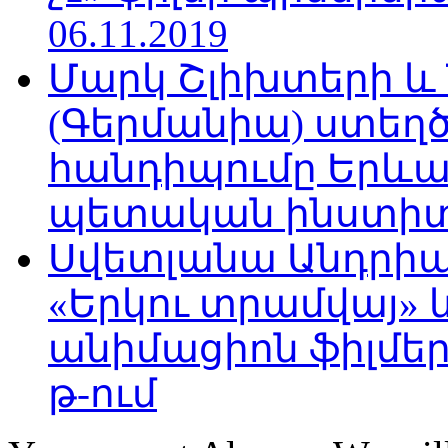
06.11.2019
Մարկ Շլիխտերի և Ն
(Գերմանիա) ստե
հանդիպումը Երևա
պետական ինստիտու
Սվետլանա Անդրիա
«Երկու տրամվայ» և
անիմացիոն ֆիլմեր
թ-ում