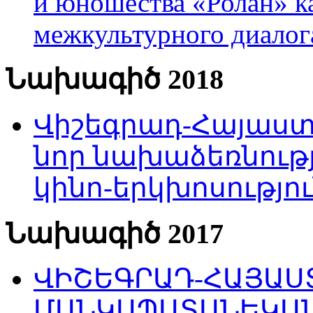
и юношества «Ролан» к
межкультурного диало
Նախագիծ 2018
Վիշեգրադ-Հայաստա
նոր նախաձեռնությ
կինո-երկխոսությու
Նախագիծ 2017
ՎԻՇԵԳՐԱԴ-ՀԱՅԱՍՏ
ՄԱՆԿԱՊԱՏԱՆԵԿԱՆ