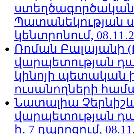
ստեղծագործական
Պատանեկության 
կենտրոնում, 08․11․2
Ռոման Բալայանի 
վարպետության դա
կինոյի պետական 
ուսանողների համար,
Նատալիա Չերնիշև
վարպետության դա
հ․ 7 դպրոցում, 08.11