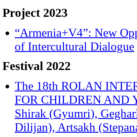
Project 2023
“Armenia+V4”: New Oppor
of Intercultural Dialogue
Festival 2022
The 18th ROLAN INT
FOR CHILDREN AND Y
Shirak (Gyumri), Geghark
Dilijan), Artsakh (Stepan