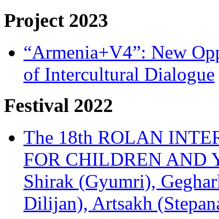
Project 2023
“Armenia+V4”: New Oppor
of Intercultural Dialogue
Festival 2022
The 18th ROLAN INT
FOR CHILDREN AND Y
Shirak (Gyumri), Geghark
Dilijan), Artsakh (Stepan