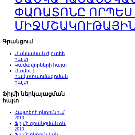
ՓԱՌԱՏՈՆԸ ՈՐՊԵՍ
ՄԻՋՄՇԱԿՈՒԹԱՅԻՆ
Գրանցում
Մանկական ժյուրիի
հայտ
Կամավորների հայտ
Մամուլի
հավատարմագրման
հայտ
Ֆիլմի ներկայացման
հայտ
Հայտերի ընդունում
2019
Ֆիլմի գրանցման ձև
2019
Ֆիլմի ընդունման