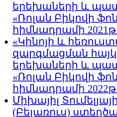
երեխաների և պա
«Ռոլան Բիկովի ֆո
հիմնադրամի 2021թ
«Կինոյի և հեռուս
զարգմացման հայ
երեխաների և պա
«Ռոլան Բիկովի ֆո
հիմնադրամի 2022թ
Միխայիլ Տումելյայ
(Բելառուս) ստեղ