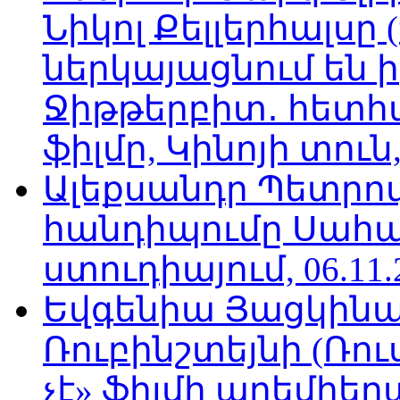
Նիկոլ Քելլերհալսը
ներկայացնում են ի
Ջիթթերբիտ․ հետհ
ֆիլմը, Կինոյի տուն,
Ալեքսանդր Պետրո
հանդիպումը Սահա
ստուդիայում, 06.11.
Եվգենիա Յացկինայ
Ռուբինշտեյնի (Ռո
չէ» ֆիլմի պրեմիեր