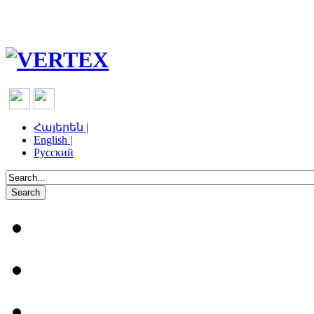
Հայերեն |
English |
Русский