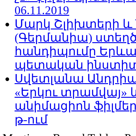
06.11.2019
Մարկ Շլիխտերի և Ն
(Գերմանիա) ստե
հանդիպումը Երևա
պետական ինստիտու
Սվետլանա Անդրիա
«Երկու տրամվայ» և
անիմացիոն ֆիլմեր
թ-ում