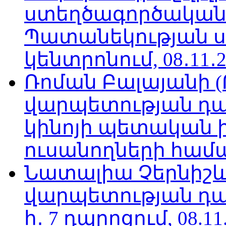
ստեղծագործական
Պատանեկության 
կենտրոնում, 08․11․2
Ռոման Բալայանի 
վարպետության դա
կինոյի պետական 
ուսանողների համար,
Նատալիա Չերնիշև
վարպետության դա
հ․ 7 դպրոցում, 08.11