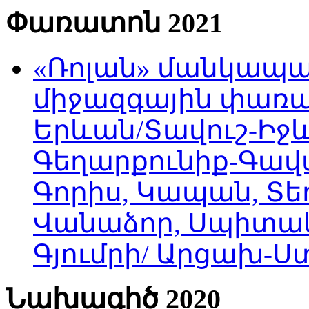
Փառատոն 2021
«Ռոլան» մանկապա
միջազգային փառատ
Երևան/Տավուշ-Իջև
Գեղարքունիք-Գավա
Գորիս, Կապան, Տեղ
Վանաձոր, Սպիտակ
Գյումրի/ Արցախ-
Նախագիծ 2020