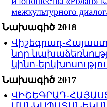
и юношества «Ролан» к
межкультурного диало
Նախագիծ 2018
Վիշեգրադ-Հայաստա
նոր նախաձեռնությ
կինո-երկխոսությու
Նախագիծ 2017
ՎԻՇԵԳՐԱԴ-ՀԱՅԱՍՏ
ՄԱՆԿԱՊԱՏԱՆԵԿԱՆ