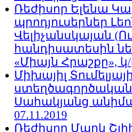
Ռեժիսոր Ելենա Կ
պրոդյուսերներ Լե
Վելիչանսկայան (Ո
հանդիսատեսին նե
«Միայն Հրաշքը», կ/
Միխայիլ Տումելյայի
ստեղծագործական
Սահակյանց անիմա
07.11.2019
Ռեժիսոր Մարկ Շլի