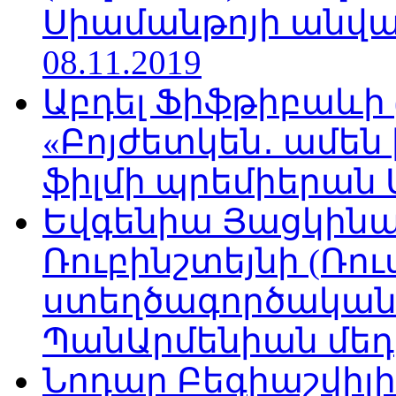
Սիամանթոյի անվան
08.11.2019
Աբդել Ֆիֆթիբաևի
«Բոյժետկեն․ ամեն
ֆիլմի պրեմիերան Մո
Եվգենիա Յացկինայ
Ռուբինշտեյնի (Ռո
ստեղծագործական
ՊանԱրմենիան մեդիա
Նոդար Բեգիաշվիլ