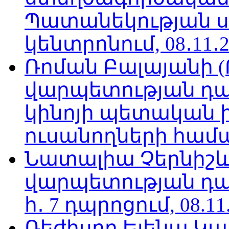
Պատանեկության 
կենտրոնում, 08․11․2
Ռոման Բալայանի 
վարպետության դա
կինոյի պետական 
ուսանողների համար,
Նատալիա Չերնիշև
վարպետության դա
հ․ 7 դպրոցում, 08.11
Ռեժիսոր Ելենա Կ