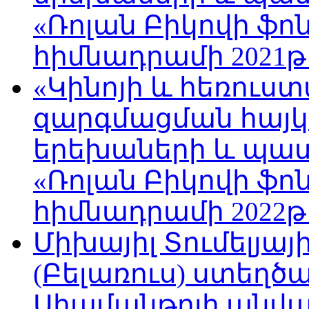
«Ռոլան Բիկովի ֆո
հիմնադրամի 2021թ
«Կինոյի և հեռուս
զարգմացման հայ
երեխաների և պա
«Ռոլան Բիկովի ֆո
հիմնադրամի 2022թ
Միխայիլ Տումելյայ
(Բելառուս) ստեղ
Սիամանթոյի անվան