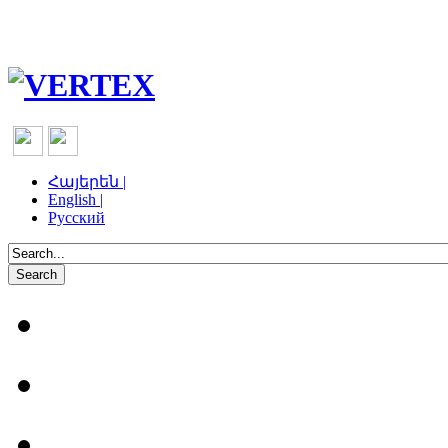
Հայերեն |
English |
Русский