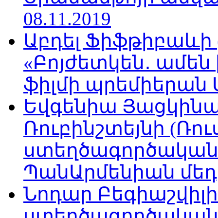
08.11.2019
Աբդել Ֆիֆթիբաևի
«Բոյժետկեն․ ամեն
ֆիլմի պրեմիերան Մո
Եվգենիա Յացկինայ
Ռուբինշտեյնի (Ռո
ստեղծագործական
ՊանԱրմենիան մեդիա
Նոդար Բեգիաշվիլ
ստեղծագործական