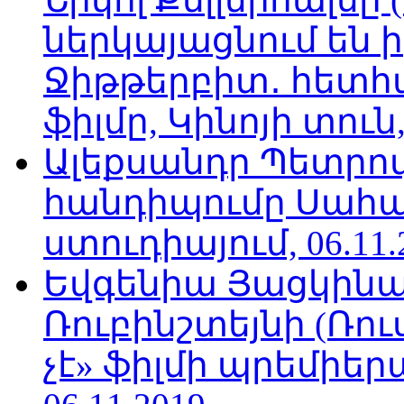
ներկայացնում են ի
Ջիթթերբիտ․ հետհ
ֆիլմը, Կինոյի տուն,
Ալեքսանդր Պետրո
հանդիպումը Սահա
ստուդիայում, 06.11.
Եվգենիա Յացկինայ
Ռուբինշտեյնի (Ռո
չէ» ֆիլմի պրեմիեր