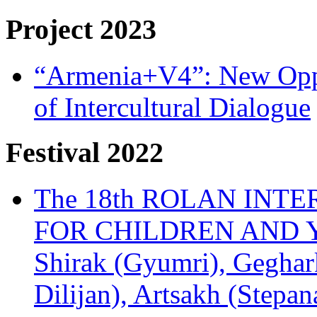
Project 2023
“Armenia+V4”: New Oppor
of Intercultural Dialogue
Festival 2022
The 18th ROLAN INT
FOR CHILDREN AND Y
Shirak (Gyumri), Geghark
Dilijan), Artsakh (Stepan