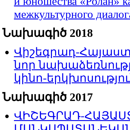
и юношества «Ролан» к
межкультурного диало
Նախագիծ 2018
Վիշեգրադ-Հայաստա
նոր նախաձեռնությ
կինո-երկխոսությու
Նախագիծ 2017
ՎԻՇԵԳՐԱԴ-ՀԱՅԱՍՏ
ՄԱՆԿԱՊԱՏԱՆԵԿԱՆ