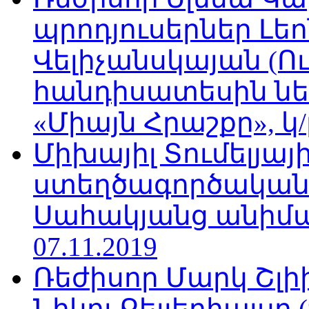
պրոդյուսերներ Լե
Վելիչանսկայան (Ո
հանդիսատեսին նե
«Միայն Հրաշքը», կ/
Միխայիլ Տումելյայի
ստեղծագործական
Սահակյանց անիմա
07.11.2019
Ռեժիսոր Մարկ Շլի
Նիկոլ Քելլերհալսը