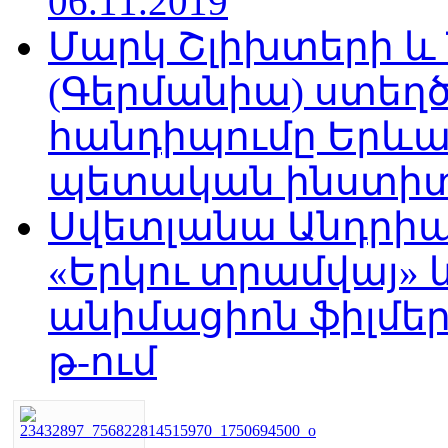
06.11.2019
Մարկ Շլիխտերի և Ն
(Գերմանիա) ստե
հանդիպումը Երևա
պետական ինստիտու
Սվետլանա Անդրիա
«Երկու տրամվայ» և
անիմացիոն ֆիլմեր
թ-ում