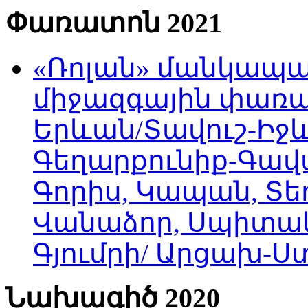
Փառատոն 2021
«Ռոլան» մանկապա
միջազգային փառատ
Երևան/Տավուշ-Իջև
Գեղարքունիք-Գավա
Գորիս, Կապան, Տեղ
Վանաձոր, Սպիտակ
Գյումրի/ Արցախ-
Նախագիծ 2020