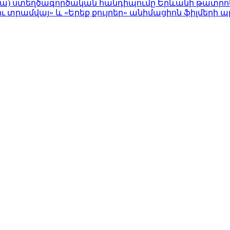
նիա) ստեղծագործական հանդիպումը Երևանի թատրոնի
 տրամվայ» և «Երեք քույրեր» անիմացիոն ֆիլմերի պ