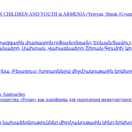
DREN AND YOUTH in ARMENIA (Yerevan, Shirak (Gyumri), Gegha
ազգային փառատոն (օֆլայն/օնլայն), Երևան/Տավուշ
ռի-Վանաձոր, Սպիտակ, Վահագնաձոր/ Շիրակ-Գյումրի
նա, Բելառուս/։ խորացնելով միջմշակութային երկխ
ew Approaches
ношества «Ролан» как платформа для укрепления межкультурно
 նախաձեռնություններ միջմշակութային կինո-երկխոս