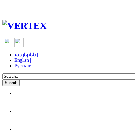
Հայերեն |
English |
Русский