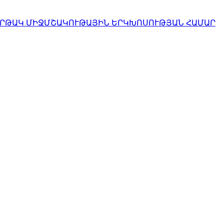
ՀԱՐԹԱԿ ՄԻՋՄՇԱԿՈՒԹԱՅԻՆ ԵՐԿԽՈՍՈՒԹՅԱՆ ՀԱՄԱՐ