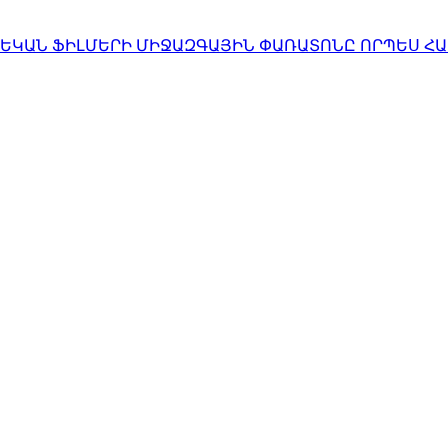
ՆԵԿԱՆ ՖԻԼՄԵՐԻ ՄԻՋԱԶԳԱՅԻՆ ՓԱՌԱՏՈՆԸ ՈՐՊԵՍ 