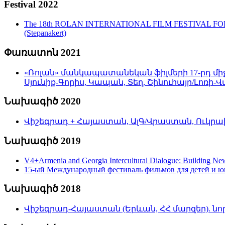
Festival 2022
The 18th ROLAN INTERNATIONAL FILM FESTIVAL FOR CHIL
(Stepanakert)
Փառատոն 2021
«Ռոլան» մանկապատանեկան ֆիլմերի 17-րդ միջ
Սյունիք-Գորիս, Կապան, Տեղ, Շինուհայր/Լո
Նախագիծ 2020
Վիշեգրադ + Հայաստան, ԱլԳ/Վրաստան, Ուկրաի
Նախագիծ 2019
V4+Armenia and Georgia Intercultural Dialogue: Building N
15-ый Международный фестиваль фильмов для детей и ю
Նախագիծ 2018
Վիշեգրադ-Հայաստան (Երևան, ՀՀ մարզեր). նոր