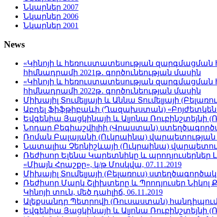
Նկարներ 2007
Նկարներ 2006
Նկարներ 2001
News
«Կինոյի և հեռուստատեսության զարգմացման 
հիմնադրամի 2021թ․ գործունեության մասին
«Կինոյի և հեռուստատեսության զարգմացման 
հիմնադրամի 2022թ․ գործունեության մասին
Միխայիլ Տումելյայի և Աննա Տումելյայի (Բելա
Աբդել Ֆիֆթիբաևի (Ղազախստան) «Բոյժետկեն․ ա
Եվգենիա Յացկինայի և Ալյոնա Ռուբինշտեյնի 
Նոդար Բեգիաշվիլիի (Վրաստան) ստեղծագործա
Ռոման Բալայանի (Ուկրաինա) վարպետության 
Նատալիա Չերնիշևայի (Ուկրաինա) վարպետությա
Ռեժիսոր Ելենա Կարետնիկը և պրոդյուսերներ 
«Միայն Հրաշքը», կ/թ Մոսկվա, 07․11․2019
Միխայիլ Տումելյայի (Բելառուս) ստեղծագործա
Ռեժիսոր Մարկ Շլիխտերը և Պրոդյուսեր Նիկոլ Ք
Կինոյի տուն, մեծ դահլիճ, 06․11․2019
Ալեքսանդր Պետրովի (Ռուսաստան) հանդիպումը
Եվգենիա Յացկինայի և Ալյոնա Ռուբինշտեյնի (Ռո