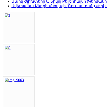
Մարկ Շլիխտերի և Նիկոլ Քելլերհալսի (Գերմա
Սվետլանա Անդրիանովայի (Ռուսաստան) «Երկու