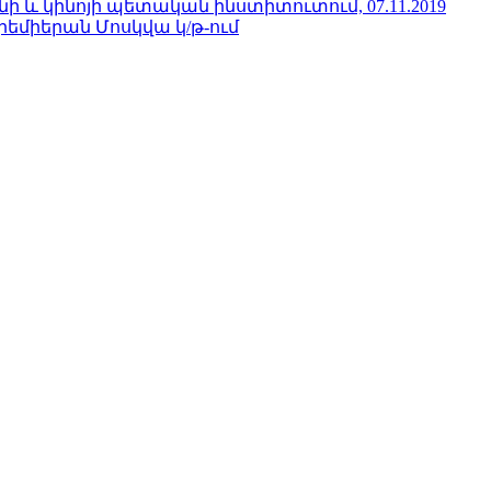
 և կինոյի պետական ինստիտուտում, 07.11.2019
րեմիերան Մոսկվա կ/թ-ում