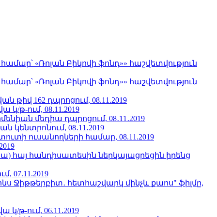
մար՝ «Ռոլան Բիկովի ֆոնդ»» հաշվետվություն
մար՝ «Ռոլան Բիկովի ֆոնդ»» հաշվետվություն
 թիվ 162 դպրոցում, 08.11.2019
/թ-ում, 08.11.2019
նիան մեդիա դպրոցում, 08․11․2019
կենտրոնում, 08․11․2019
տի ուսանողների համար, 08.11.2019
2019
նա) հայ հանդիսատեսին ներկայացրեցին իրենց
 07.11.2019
ֆոնս Ջիթթերբիտ․ հետհաշվարկ մինչև քաոս" ֆիլմը,
/թ-ում, 06.11.2019