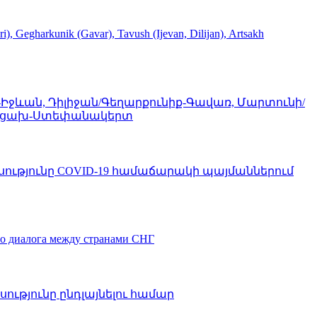
rkunik (Gavar), Tavush (Ijevan, Dilijan), Artsakh
-Իջևան, Դիլիջան/Գեղարքունիք-Գավառ, Մարտունի/
/ Արցախ-Ստեփանակերտ
ոսությունը COVID-19 համաճարակի պայմաններում
го диалога между странами СНГ
ությունը ընդլայնելու համար