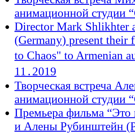
анимационной студии “
Director Mark Shlikhter 
(Germany) present their 
to Chaos" to Armenian a
11․2019
Творческая встреча Але
анимационной студии “
Премьера фильма “Это 
и Алены Рубинштейн (Р