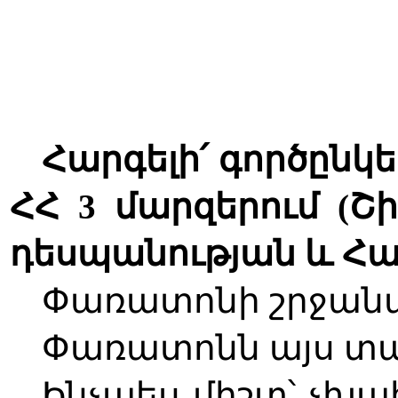
Հարգելի՛ գործընկ
ՀՀ 3 մարզերում (Շ
դեսպանության և Հ
Փառատոնի շրջանա
Փառատոնն այս տա
Ինչպես միշտ՝ չխ