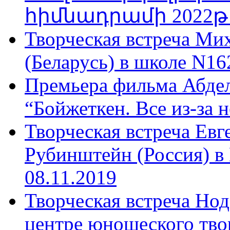
հիմնադրամի 2022թ
Творческая встреча Ми
(Беларусь) в школе N16
Премьера фильма Абдел
“Бойжеткен. Все из-за н
Творческая встреча Ев
Рубинштейн (Россия) в
08.11.2019
Творческая встреча Нод
центре юношеского твор