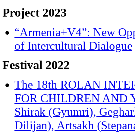
Project 2023
“Armenia+V4”: New Oppor
of Intercultural Dialogue
Festival 2022
The 18th ROLAN INT
FOR CHILDREN AND Y
Shirak (Gyumri), Geghark
Dilijan), Artsakh (Stepan