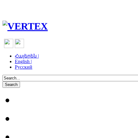
Հայերեն |
English |
Русский