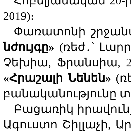
Հոբելյանական 20-
2019)։
Փառատոնի շրջանա
նժույգը»
(ռեժ
․
՝ Լար
Չեխիա, Ֆրանսիա, 2
«Հրաշալի Նենեն»
(ռ
բանականությունը տ
Բացառիկ իրավուն
Ագուստո Շիլլաչի, 