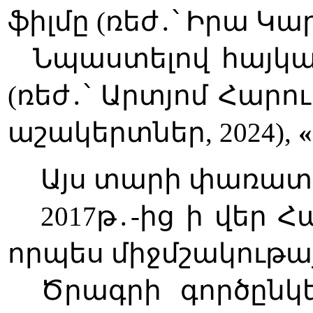
ֆիլմը (ռեժ
․
՝ Իրա Կա
Նպաստելով հայկա
(ռեժ
․
՝ Արտյոմ Հարութ
աշակերտներ, 2024),
Այս տարի փառատո
2017թ
․
-ից ի վեր 
որպես միջմշակութա
Ծրագրի գործընկեր