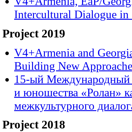
V4+Armenia, EaP/Georgia
Intercultural Dialogue 
Project 2019
V4+Armenia and Georgia 
Building New Approache
15-ый Международный 
и юношества «Ролан» к
межкультурного диало
Project 2018