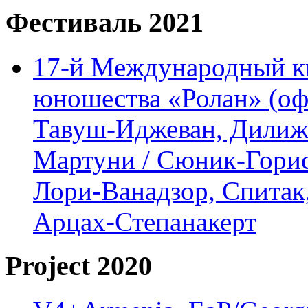
Фестиваль 2021
17-й Международный ки
юношества «Ролан» (офл
Тавуш-Иджеван, Дилижа
Мартуни / Сюник-Горис,
Лори-Ванадзор, Спитак
Арцах-Степанакерт
Project 2020