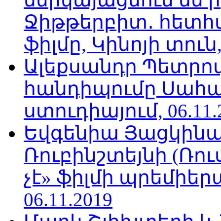
Ջիթթերբիտ․ հետհ
ֆիլմը, Կինոյի տուն,
Ալեքսանդր Պետրո
հանդիպումը Սահա
ստուդիայում, 06.11.
Եվգենիա Յացկինայ
Ռուբինշտեյնի (Ռո
չէ» ֆիլմի պրեմիեր
06.11.2019