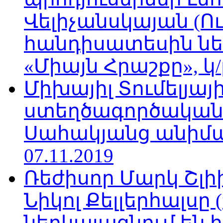
Վելիչանսկայան (Ո
հանդիսատեսին նե
«Միայն Հրաշքը», կ/
Միխայիլ Տումելյայի
ստեղծագործական
Սահակյանց անիմա
07.11.2019
Ռեժիսոր Մարկ Շլի
Նիկոլ Քելլերհալսը
ներկայացնում են ի