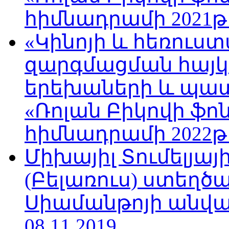
հիմնադրամի 2021թ
«Կինոյի և հեռուս
զարգմացման հայ
երեխաների և պա
«Ռոլան Բիկովի ֆո
հիմնադրամի 2022թ
Միխայիլ Տումելյայ
(Բելառուս) ստեղ
Սիամանթոյի անվան
08.11.2019