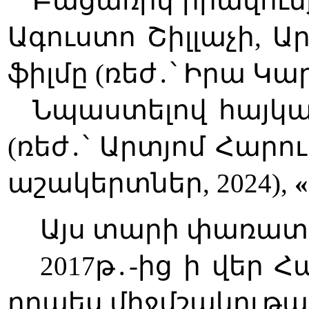
Բացառիկ իրավուն
Ագուստո Շիլլաչի, 
ֆիլմը (ռեժ
․
՝ Իրա Կա
Նպաստելով հայկա
(ռեժ
․
՝ Արտյոմ Հարութ
աշակերտներ, 2024),
Այս տարի փառատո
2017թ
․
-ից ի վեր 
որպես միջմշակութա