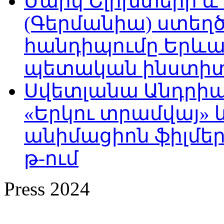
Մարկ Շլիխտերի և Ն
(Գերմանիա) ստե
հանդիպումը Երևա
պետական ինստիտու
Սվետլանա Անդրիա
«Երկու տրամվայ» և
անիմացիոն ֆիլմեր
թ-ում
Press 2024