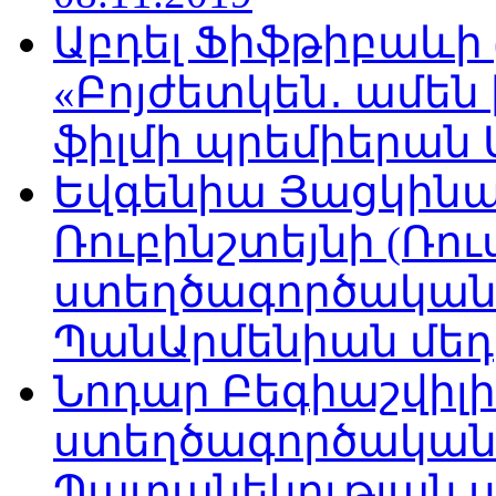
Աբդել Ֆիֆթիբաևի
«Բոյժետկեն․ ամեն
ֆիլմի պրեմիերան Մո
Եվգենիա Յացկինայ
Ռուբինշտեյնի (Ռո
ստեղծագործական
ՊանԱրմենիան մեդիա
Նոդար Բեգիաշվիլ
ստեղծագործական
Պատանեկության 