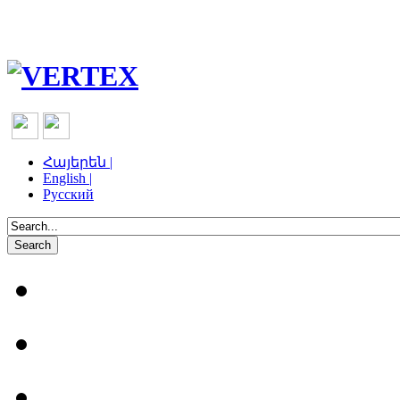
Հայերեն |
English |
Русский