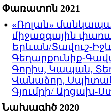
Փառատոն 2021
«Ռոլան» մանկապա
միջազգային փառատ
Երևան/Տավուշ-Իջև
Գեղարքունիք-Գավա
Գորիս, Կապան, Տեղ
Վանաձոր, Սպիտակ
Գյումրի/ Արցախ-
Նախագիծ 2020