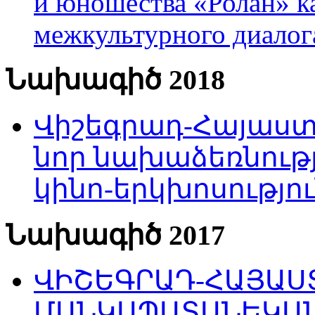
и юношества «Ролан» к
межкультурного диало
Նախագիծ 2018
Վիշեգրադ-Հայաստա
նոր նախաձեռնությ
կինո-երկխոսությու
Նախագիծ 2017
ՎԻՇԵԳՐԱԴ-ՀԱՅԱՍՏ
ՄԱՆԿԱՊԱՏԱՆԵԿԱՆ