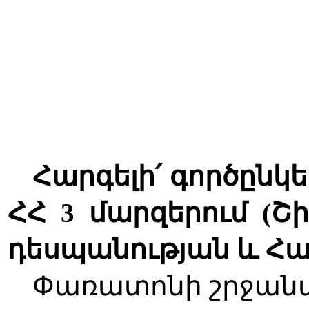
Հարգելի՛ գործընկ
ՀՀ 3 մարզերում (Շ
դեսպանության և Հ
Փառատոնի շրջանա