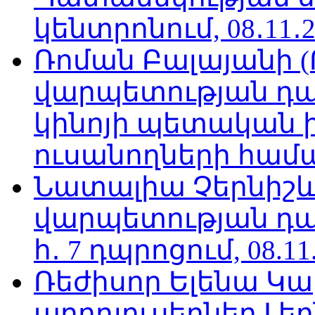
կենտրոնում, 08․11․2
Ռոման Բալայանի 
վարպետության դա
կինոյի պետական 
ուսանողների համար,
Նատալիա Չերնիշև
վարպետության դա
հ․ 7 դպրոցում, 08.11
Ռեժիսոր Ելենա Կ
պրոդյուսերներ Լե