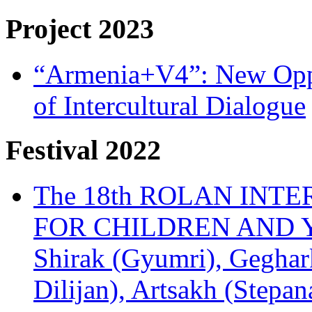
Project 2023
“Armenia+V4”: New Oppor
of Intercultural Dialogue
Festival 2022
The 18th ROLAN INT
FOR CHILDREN AND Y
Shirak (Gyumri), Geghark
Dilijan), Artsakh (Stepan