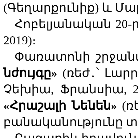
(Գեղարքունիք) և Մա
Հոբելյանական 20-
2019)։
Փառատոնի շրջանա
նժույգը»
(ռեժ
․
՝ Լար
Չեխիա, Ֆրանսիա, 2
«Հրաշալի Նենեն»
(ռ
բանականությունը տ