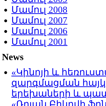
Մամուլ 2008
Մամուլ 2007
Մամուլ 2006
Մամուլ 2001
News
«Կինոյի և հեռուս
զարգմացման հայ
երեխաների և պա
«Ռոլան Բիկովի ֆո