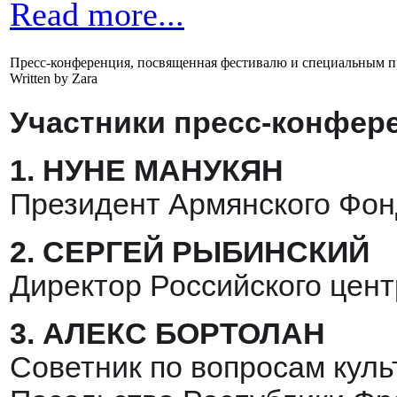
Read more...
Пресс-конференция, посвященная фестивалю и специальным п
Written by Zara
Участники пресс-конфер
1.
НУНЕ МАНУКЯН
Президент Армянского Фон
2.
СЕРГЕЙ РЫБИНСКИЙ
Директор Российского цент
3.
АЛЕКС БОРТОЛАН
Советник по вопросам кул