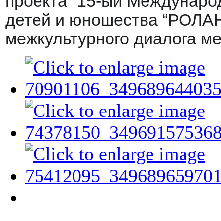
проекта “15-ый Междунар
детей и юношества “РОЛАН
межкультурного диалога м