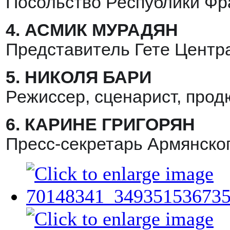
Посольство Республики Фр
4.
АСМИК МУРАДЯН
Представитель Гете Центр
5.
НИКОЛЯ БАРИ
Режиссер, сценарист, прод
6.
КАРИНЕ ГРИГОРЯН
Пресс-секретарь Армянско