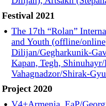
Dilijan), Artsakh (Stepan
Festival 2021
The 17th “Rolan” Interna
and Youth (offline/onlin
Dilijan/Gegharkunik-Gav
Kapan, Tegh, Shinuhayr/L
Vahagnadzor/Shirak-Gyum
Project 2020
V4+Armenia, EaP/Georgia