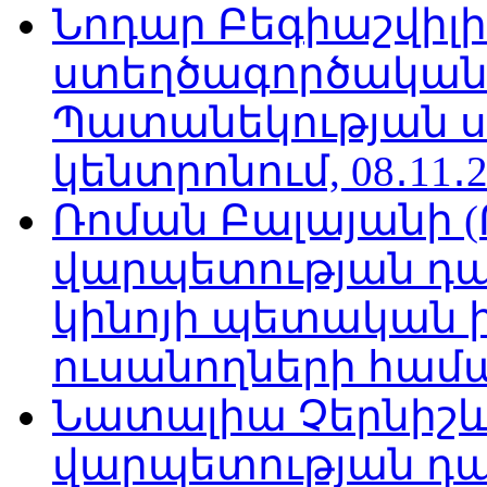
Նոդար Բեգիաշվիլ
ստեղծագործական
Պատանեկության 
կենտրոնում, 08․11․2
Ռոման Բալայանի 
վարպետության դա
կինոյի պետական 
ուսանողների համար,
Նատալիա Չերնիշև
վարպետության դա