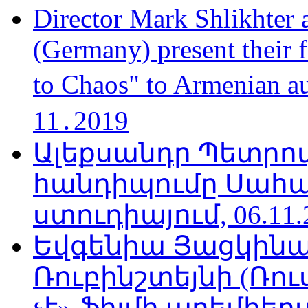
Director Mark Shlikhter 
(Germany) present their 
to Chaos" to Armenian a
11․2019
Ալեքսանդր Պետրո
հանդիպումը Սահա
ստուդիայում, 06.11.
Եվգենիա Յացկինայ
Ռուբինշտեյնի (Ռո
չէ» ֆիլմի պրեմիեր