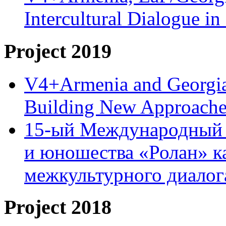
Intercultural Dialogue 
Project 2019
V4+Armenia and Georgia 
Building New Approache
15-ый Международный 
и юношества «Ролан» к
межкультурного диало
Project 2018