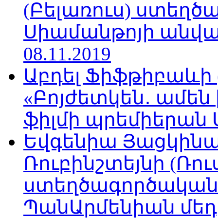
(Բելառուս) ստեղ
Սիամանթոյի անվան
08.11.2019
Աբդել Ֆիֆթիբաևի
«Բոյժետկեն․ ամեն
ֆիլմի պրեմիերան Մո
Եվգենիա Յացկինայ
Ռուբինշտեյնի (Ռո
ստեղծագործական
ՊանԱրմենիան մեդիա