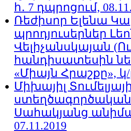
հ․ 7 դպրոցում, 08.11
Ռեժիսոր Ելենա Կ
պրոդյուսերներ Լե
Վելիչանսկայան (Ո
հանդիսատեսին նե
«Միայն Հրաշքը», կ/
Միխայիլ Տումելյայի
ստեղծագործական
Սահակյանց անիմա
07.11.2019