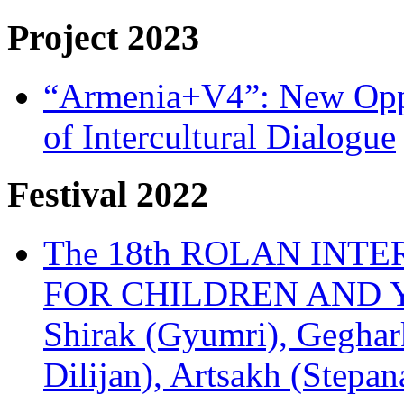
Project 2023
“Armenia+V4”: New Oppor
of Intercultural Dialogue
Festival 2022
The 18th ROLAN INT
FOR CHILDREN AND Y
Shirak (Gyumri), Geghark
Dilijan), Artsakh (Stepan