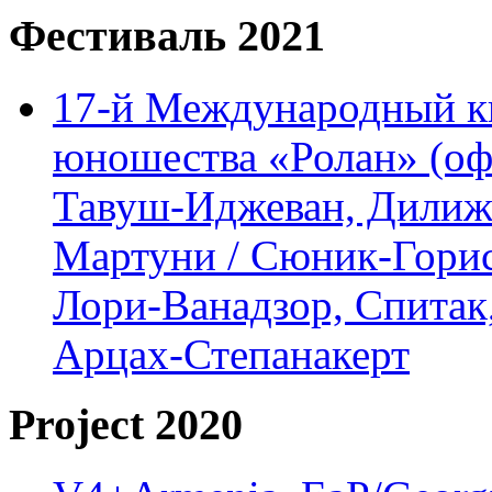
Фестиваль 2021
17-й Международный ки
юношества «Ролан» (офл
Тавуш-Иджеван, Дилижа
Мартуни / Сюник-Горис,
Лори-Ванадзор, Спитак
Арцах-Степанакерт
Project 2020