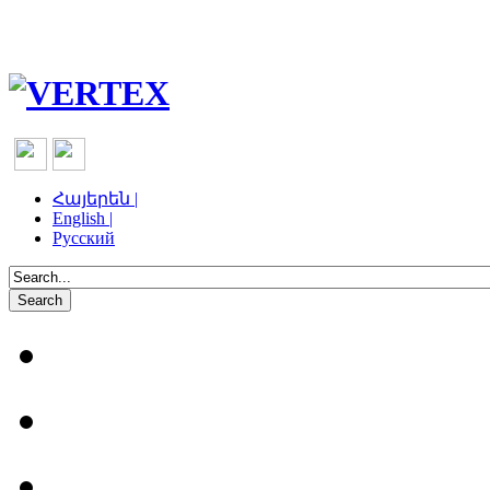
Հայերեն |
English |
Русский