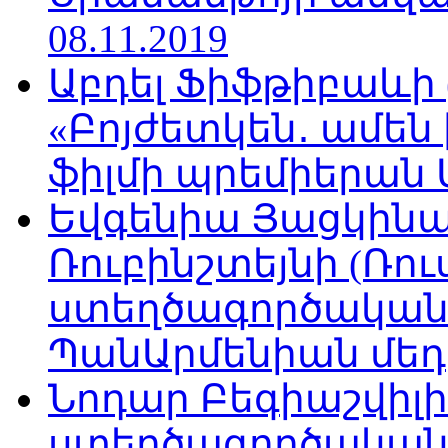
08.11.2019
Աբդել Ֆիֆթիբաևի
«Բոյժետկեն․ ամեն
ֆիլմի պրեմիերան Մո
Եվգենիա Յացկինայ
Ռուբինշտեյնի (Ռո
ստեղծագործական
ՊանԱրմենիան մեդիա
Նոդար Բեգիաշվիլ
ստեղծագործական