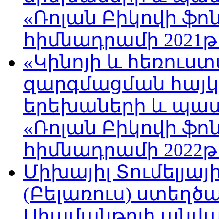
«Ռոլան Բիկովի ֆո
հիմնադրամի 2021թ
«Կինոյի և հեռուս
զարգմացման հայ
երեխաների և պա
«Ռոլան Բիկովի ֆո
հիմնադրամի 2022թ
Միխայիլ Տումելյայ
(Բելառուս) ստեղ
Սիամանթոյի անվան