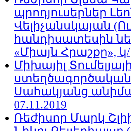
պրոդյուսերներ Լե
Վելիչանսկայան (Ո
հանդիսատեսին նե
«Միայն Հրաշքը», կ/
Միխայիլ Տումելյայի
ստեղծագործական
Սահակյանց անիմա
07.11.2019
Ռեժիսոր Մարկ Շլի
Նիկոլ Քելլերհալսը