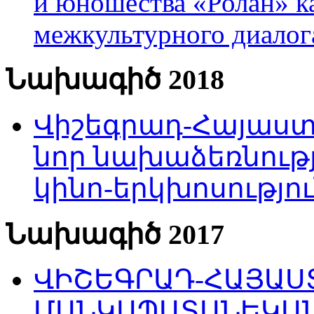
и юношества «Ролан» к
межкультурного диало
Նախագիծ 2018
Վիշեգրադ-Հայաստա
նոր նախաձեռնությ
կինո-երկխոսությու
Նախագիծ 2017
ՎԻՇԵԳՐԱԴ-ՀԱՅԱՍՏ
ՄԱՆԿԱՊԱՏԱՆԵԿԱՆ