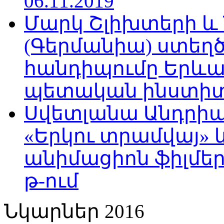
06.11.2019
Մարկ Շլիխտերի և Ն
(Գերմանիա) ստե
հանդիպումը Երևա
պետական ինստիտու
Սվետլանա Անդրիա
«Երկու տրամվայ» և
անիմացիոն ֆիլմեր
թ-ում
Նկարներ 2016