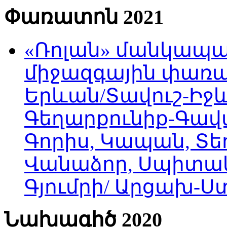
Փառատոն 2021
«Ռոլան» մանկապա
միջազգային փառատ
Երևան/Տավուշ-Իջև
Գեղարքունիք-Գավա
Գորիս, Կապան, Տեղ
Վանաձոր, Սպիտակ
Գյումրի/ Արցախ-
Նախագիծ 2020