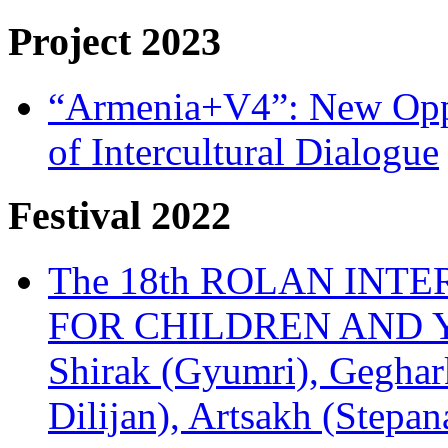
Project 2023
“Armenia+V4”: New Oppor
of Intercultural Dialogue
Festival 2022
The 18th ROLAN INT
FOR CHILDREN AND Y
Shirak (Gyumri), Geghark
Dilijan), Artsakh (Stepan