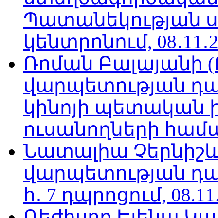
Պատանեկության 
կենտրոնում, 08․11․2
Ռոման Բալայանի 
վարպետության դա
կինոյի պետական 
ուսանողների համար,
Նատալիա Չերնիշև
վարպետության դա
հ․ 7 դպրոցում, 08.11
Ռեժիսոր Ելենա Կ