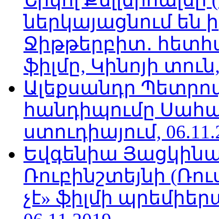
ներկայացնում են ի
Ջիթթերբիտ․ հետհ
ֆիլմը, Կինոյի տուն,
Ալեքսանդր Պետրո
հանդիպումը Սահա
ստուդիայում, 06.11.
Եվգենիա Յացկինայ
Ռուբինշտեյնի (Ռո
չէ» ֆիլմի պրեմիեր