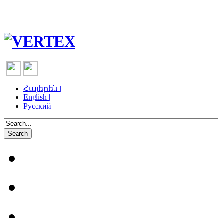
Հայերեն |
English |
Русский