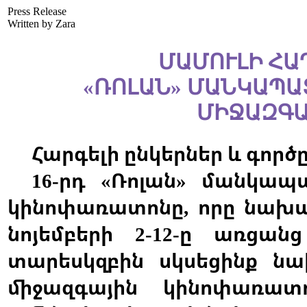
Press Release
Written by Zara
ՄԱՄՈՒԼԻ ՀԱ
«ՌՈԼԱՆ» ՄԱՆԿԱՊԱ
ՄԻՋԱԶԳԱ
Հարգելի
ընկերներ
և
գործ
րդ
Ռոլան
մանկապ
16-
«
»
կինոփառատոնը
որը
նախա
,
նոյեմբերի
ը
առցանց
2-12-
տարեսկզբին
սկսեցինք
նա
միջազգային
կինոփառատ