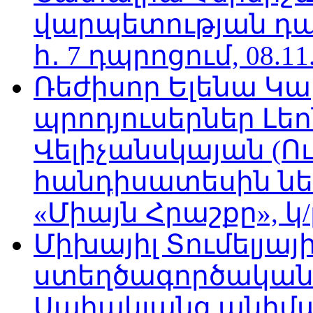
վարպետության դա
հ․ 7 դպրոցում, 08.11
Ռեժիսոր Ելենա Կ
պրոդյուսերներ Լե
Վելիչանսկայան (Ո
հանդիսատեսին նե
«Միայն Հրաշքը», կ/
Միխայիլ Տումելյայի
ստեղծագործական
Սահակյանց անիմա