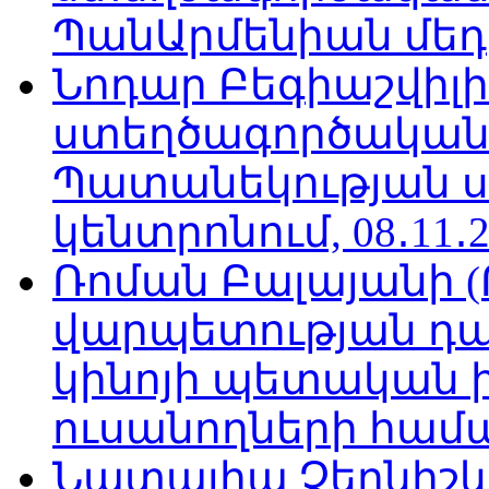
ՊանԱրմենիան մեդիա
Նոդար Բեգիաշվիլ
ստեղծագործական
Պատանեկության 
կենտրոնում, 08․11․2
Ռոման Բալայանի 
վարպետության դա
կինոյի պետական 
ուսանողների համար,
Նատալիա Չերնիշև