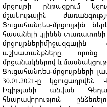
մրցույթի
ընթացքում
կցո
մշակութային
ժառանգությ
Ցուցահանդես
մրցույթին
ներ
-
հասանելի
կլինեն
փառատոնի
մրցույթներիմիջազգային
աշխատանքները
որոնց
,
մրցանակներով
և
մասնակցութ
Ցուցահանդես
մրցույթների
լա
-
ը
կցուցադրվեն
30.01.2021-
Իգիթյանի
անվան
Գեղա
հնարավորություն
ընձեռելո