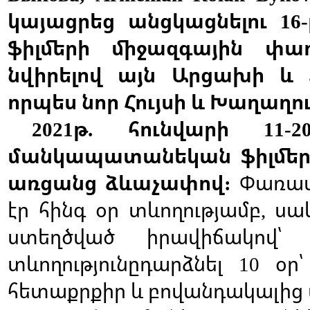
կայացրեց
անցկացնելու
16-
ֆիլմերի
միջազգային
փա
նվիրելով
այն
Արցախի
և
որպես
նոր
Հույսի
և
Խաղաղու
թ
հունվարի
2021
.
11-20
մանկապատանեկան
ֆիլմե
առցանց
ձևաչափով
Փառա
:
էր
հինգ
օր
տևողությամբ
սա
,
ստեղծված
իրավիճակով՝
տևողությունըդարձնել
օր՝
10
հետաքրքիր
և
բովանդակալից