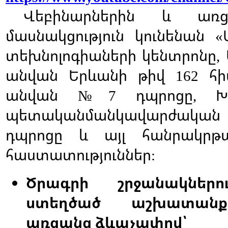
Վեբինարներին
և
առ
մասնակցություն
կունենան
«
տեխնոլոգիաների
կենտրոնը
,
անվան
Երևանի
թիվ
հ
162
անվան
դպրոցը
Խ
№
7
,
պետականմանկավարժական
դպրոցը
և
այլ
հանրակրթ
հաստատություններ
:
Ծրագրի
շրջանակներո
ստեղծած
աշխատանք
առցանց
ձևաչափով՝