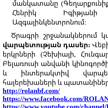
մանկատանը
Գեղարքունի
(
Հենրիկ
Իգիթյանի
Ազգայինկենտրոնում
:
Ծրագրի
շրջանակներում
կ
վարպետության
դասեր
Վեբ
:
երկրների
Չեխիայի
Հունգա
(
,
Բելառուսի
անվանի
կինոգործի
և
ինտերակտիվ
վարպե
հայերեխաների
և
պատանինե
http://rolanbf.com/
https://www.facebook.com/ROLA
https://www.youtube.com/channe