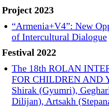
Project 2023
“Armenia+V4”: New Oppor
of Intercultural Dialogue
Festival 2022
The 18th ROLAN INT
FOR CHILDREN AND Y
Shirak (Gyumri), Geghark
Dilijan), Artsakh (Stepan