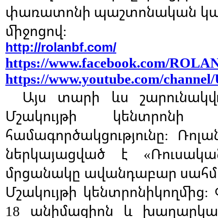
փառատոնի
պաշտոնական
կա
միջոցով
:
http://rolanbf.com/
https://www.facebook.com/ROLA
https://www.youtube.com/channe
Այս
տարի
ևս
շարունակվ
Մշակույթի
կենտրոնի
համագործակցությունը
Ռոլա
:
ներկայացված
է
Ռուսակա
«
մրցանակը
ավանդաբար
սահ
Մշակույթի
կենտրոնիկողմից
:
անիմացիոն
և
խաղարկա
18