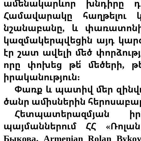
ամենակարևոր
խնդիրը
դ
Համավարակը
հաղթելու
նշանաբանը
և
փառատոն
,
կազմակերպվեցին
այդ
կար
էր
շատ
ավելի
մեծ
փորձությ
որը
փոխեց
թե՛
մեծերի
թե
,
իրականություն
:
Փառք
և
պատիվ
մեր
զինվ
ծանր
ամիսներին
հերոսաբա
Հետպատերազմյան
ի
պայմաններում
ՀՀ
Ռոլան
«
Быкова, Armenian Rolan Byko