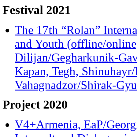
Festival 2021
The 17th “Rolan” Interna
and Youth (offline/onlin
Dilijan/Gegharkunik-Gav
Kapan, Tegh, Shinuhayr/L
Vahagnadzor/Shirak-Gyum
Project 2020
V4+Armenia, EaP/Georgia