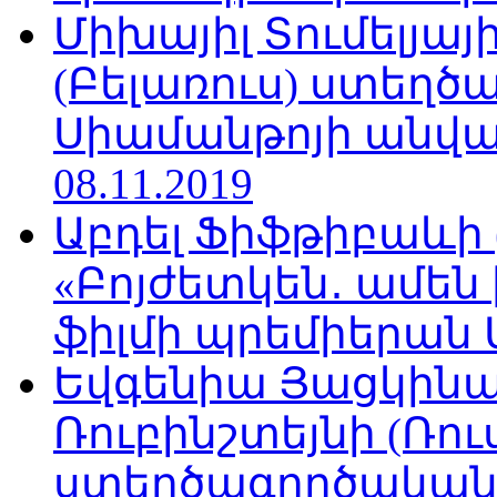
Միխայիլ Տումելյայ
(Բելառուս) ստեղ
Սիամանթոյի անվան
08.11.2019
Աբդել Ֆիֆթիբաևի
«Բոյժետկեն․ ամեն
ֆիլմի պրեմիերան Մո
Եվգենիա Յացկինայ
Ռուբինշտեյնի (Ռո
ստեղծագործական