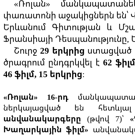
Ռոլան
մանկապատանե
«
»
փառատոնի
աջակիցներն
են՝
Երևանում
Գիտության
և
Մշա
Ֆրանսիայի
Դեսպանությունը
,
Շուրջ
երկրից
ստացված
29
ծրագրում
ընդգրկվել
է
ֆիլ
62
ֆիլմ
երկրից
46
, 15
:
Ռոլան
րդ
մանկապատա
«
» 16-
ներկայացված
են
հետևյալ
անվանակարգերը
թվով
՝
(
7)
«
Խաղարկային
ֆիլմ
անվանակ
»