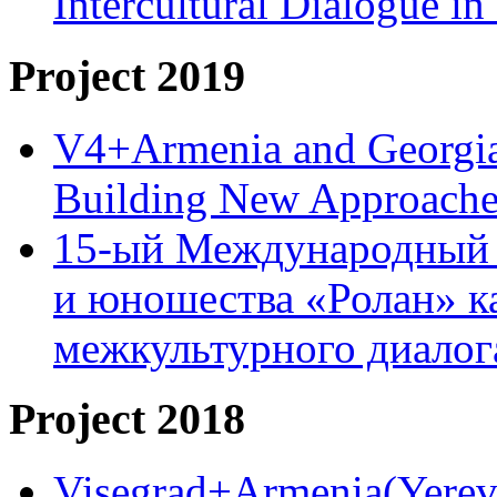
Intercultural Dialogue 
Project 2019
V4+Armenia and Georgia 
Building New Approache
15-ый Международный 
и юношества «Ролан» к
межкультурного диало
Project 2018
Visegrad+Armenia(Yereva