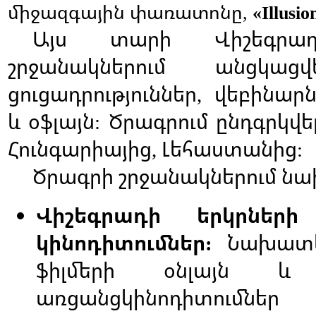
միջազգային
փառատոնը
,
«Illusio
Այս
տարի
Վիշեգրա
շրջանակներում
անցկացվե
ցուցադրություններ
վեբինարն
,
և
օֆլայն
Ծրագրում
ընդգրկվե
:
Հունգարիայից
Լեհաստանից
,
:
Ծրագրի
շրջանակներում
նա
Վիշեգրադի
երկրների
կինոդիտումներ
Նախատե
:
ֆիլմերի
օնլայն
և
առցանցկինոդիտումներ