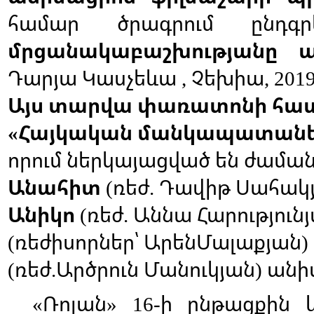
համար
ծրագրում
ընդգ
մրցանակաբաշխությանը
Դարյա
Կասչեևա
Չեխիա
,
, 201
Այս
տարվա
փառատոնի
հատ
Հայկական
մանկապատան
«
որում
ներկայացված
են
ժաման
Անահիտ
ռեժ
Դավիթ
Սահակ
(
.
Անիկո
ռեժ
Աննա
Հարություն
(
.
ռեժիսորներ՝
ԱրենՄալաքյան
(
)
ռեժ
Արծրուն
Մանուկյան
անի
(
.
)
Ռոլան
ի
ընթացքին
«
» 16-