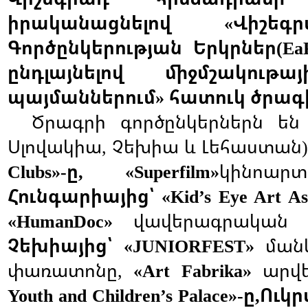
իրականացնելով
Վիշեգ
«
Գործընկերության
Երկրներ
(Ea
ընդլայնելով
միջմշակութայ
պայմաններում
հատուկ
ծրագ
»
Ծրագրի
գործընկերներն
են
Սլովակիա
Չեխիա
և
Լեհաստան
,
ը
կինոարտա
Clubs»-
,
«Superfilm»
Հունգարիայից՝
«Kid’s Eye Art As
վավերագրական
«HumanDoc»
Չեխիայից՝
ման
«JUNIORFEST»
փառատոնը
արվ
,
«Art Fabrika»
ը
Ուկր
Youth and Children’s Palace»-
,