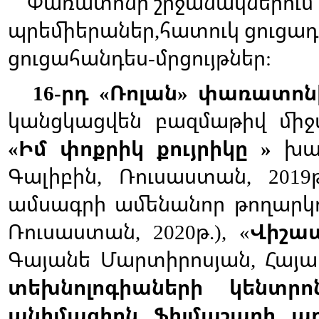
Փառատոնի
շրջանակներում
պրեմիերաներ
հատուկ
ցուցադ
,
ցուցահանդես
մրցույթներ
-
:
րդ
Ռոլան
փառատոն
16-
«
»
կանցկացվեն
բազմաթիվ
միջ
Իմ
փոքրիկ
քույրիկը
խա
«
»
Գալիբին
Ռուսաստան
,
, 2019
ամսագրի
ամենանոր
թողարկ
Ռուսաստան
թ
Վիշա
, 2020
.), «
Գայանե
Մարտիրոսյան
Հայ
,
տեխնոլոգիաների
կենտրո
անիմացիոն
ֆիլմաշարի
պր