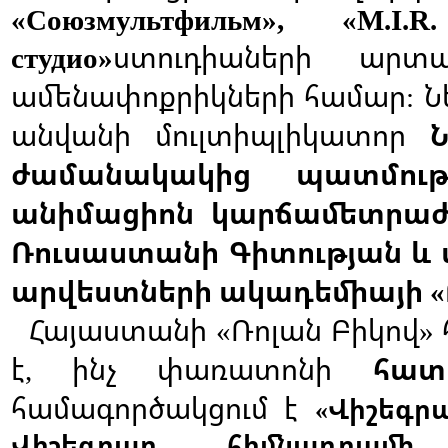
«Союзмультфильм», «M.I.
ստուդիաների
արտա
студио»
ամենափոքրիկների
համար
Ն
:
անվանի
մուլտիպլիկատոր
ժամանակակից
պատմությ
անիմացիոն
կարճամետրա
Ռուսաստանի
Գիտության
և
արվեստների
ակադեմիայի
«
Հայաստանի
Ռոլան
Բիկով
«
»
է
ինչ
փառատոնի
հատ
,
համագործակցում
է
Վիշեգր
«
Վիշեգրադ
հիմնադրամի