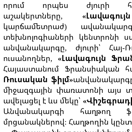
որում
որպես
ժյուրի
աշակերտները
Լավագույն
,
«
կարճամետրաժ
ավանակարգ
)
տեխնոլոգիաների
կենտրոնի
ս
անվանակարգը
ժյուրի՝
Հայ
Ռ
,
-
ուսանողներ
Լավագույն
Ֆրա
,
«
Հայաստանում
Ֆրանսիական
հ
Ռուսական
ֆիլմ
անվանակարգ
»
միջազգային
փառատոնի
այս
տ
ավելացել
է
ևս
մեկը՝
Վիշեգրադ
«
Անվանակարգի
հաղթող
ֆ
մրցանակներով
Հաղթողին
կընտ
: