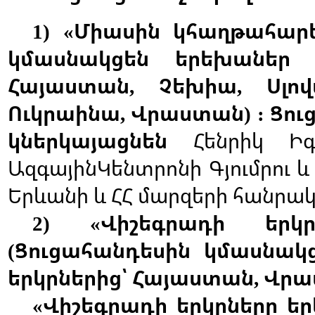
Միասին
կհաղթահար
1) «
կմասնակցեն
երեխաներ
Հայաստան
Չեխիա
Սլո
,
,
Ուկրաինա
Վրաստան
Ցու
,
) :
կներկայացնեն
Հենրիկ
Իգ
ԱզգայինԿենտրոնի
Գյումրու
և
Երևանի
և
ՀՀ
մարզերի
հանրա
Վիշեգրադի
երկ
2) «
Ցուցահանդեսին
կմասնակ
(
երկրներից՝
Հայաստան
Վրա
,
Վիշեգրադի
երկրները
ե
«