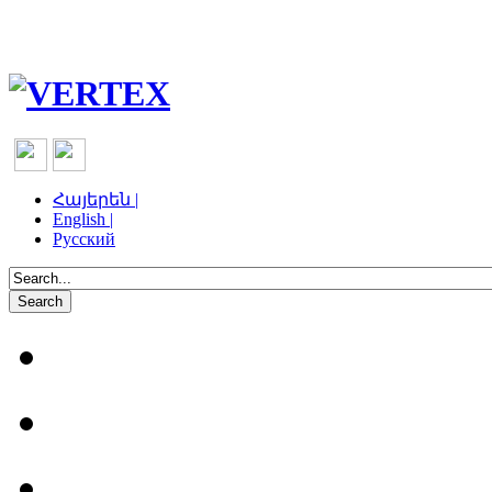
Հայերեն |
English |
Русский