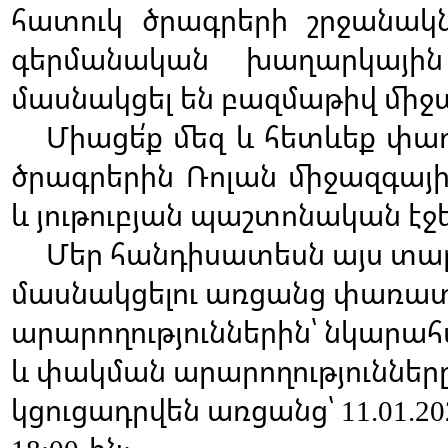
հատուկ
ծրագրերի
շրջանակն
գերմանական
խաղարկային
մասնակցել
են
բազմաթիվ
միջ
Միացե՛ք
մեզ
և
հետևեք
փա
ծրագրերին
Ռոլան
միջազգայ
և
յութուբյան
պաշտոնական
էջ
Մեր
հանդիսատեսն
այս
տա
մասնակցելու
առցանց
փառատ
արարողություններին՝
նկարահ
և
փակման
արարողություններ
կցուցադրվեն
առցանց՝
11.01.20