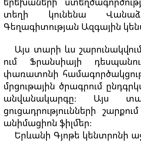
երեխաների
ստեղծագործությ
տեղի
կունենա
Վանաձ
Գեղագիտության
Ազգային
կեն
Այս
տարի
ևս
շարունակվու
ում
Ֆրանսիայի
դեսպանու
փառատոնի
համագործակցութ
մրցութային
ծրագրում
ընդգրկ
անվանակարգը
Այս
տա
:
ցուցադրություւնների
շարքում
անիմացիոն
ֆիլմեր
:
Երևանի
Գյոթե
կենտրոնի
ա