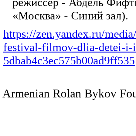
режиссер - Абдель Фифтиб
«Москва» - Синий зал).
https://zen.yandex.ru/medi
festival-filmov-dlia-detei-i
5dbab4c3ec575b00ad9ff535
Armenian Rolan Bykov F