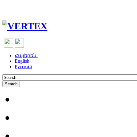
Հայերեն |
English |
Русский