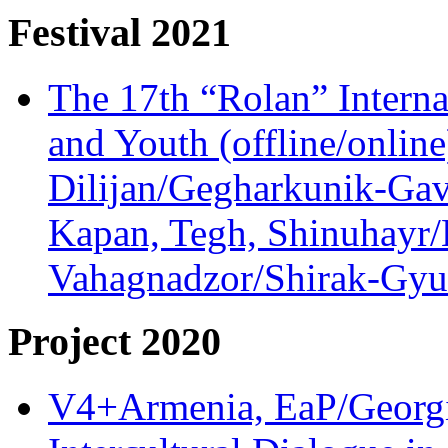
Festival 2021
The 17th “Rolan” Interna
and Youth (offline/onlin
Dilijan/Gegharkunik-Gav
Kapan, Tegh, Shinuhayr/L
Vahagnadzor/Shirak-Gyum
Project 2020
V4+Armenia, EaP/Georgia