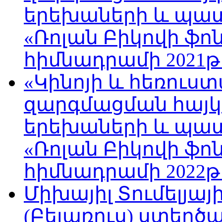
երեխաների և պա
«Ռոլան Բիկովի ֆո
հիմնադրամի 2021թ
«Կինոյի և հեռուս
զարգմացման հայ
երեխաների և պա
«Ռոլան Բիկովի ֆո
հիմնադրամի 2022թ
Միխայիլ Տումելյայ
(Բելառուս) ստեղ