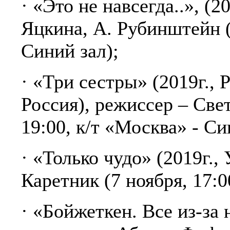
· «Это не навсегда..», (2
Яцкина, А. Рубинштейн (
Синий зал);
· «Три сестры» (2019г., 
Россия), режиссер – Све
19:00, к/т «Москва» - Си
· «Только чудо» (2019г., 
Каретник (7 ноября, 17:0
· «Бойжеткен. Все из-за н