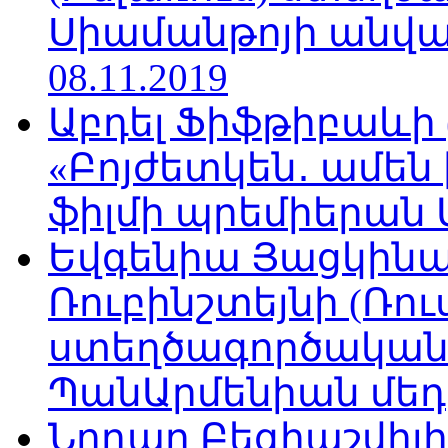
Սիամանթոյի անվան
08.11.2019
Աբդել Ֆիֆթիբաևի
«Բոյժետկեն․ ամեն
ֆիլմի պրեմիերան Մո
Եվգենիա Յացկինայ
Ռուբինշտեյնի (Ռո
ստեղծագործական
ՊանԱրմենիան մեդիա
Նոդար Բեգիաշվիլ