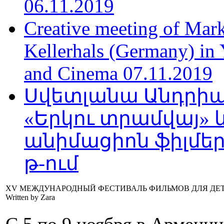
06.11.2019
Creative meeting of Mark
Kellerhals (Germany) in Y
and Cinema 07.11.2019
Սվետլանա Անդրիա
«Երկու տրամվայ» և
անիմացիոն ֆիլմեր
թ-ում
XV МЕЖДУНАРОДНЫЙ ФЕСТИВАЛЬ ФИЛЬМОВ ДЛЯ ДЕ
Written by Zara
С 5 по 9 ноября в Армен