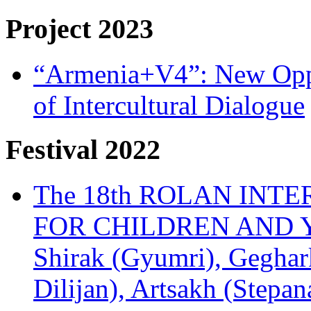
Project 2023
“Armenia+V4”: New Oppor
of Intercultural Dialogue
Festival 2022
The 18th ROLAN INT
FOR CHILDREN AND Y
Shirak (Gyumri), Geghark
Dilijan), Artsakh (Stepan