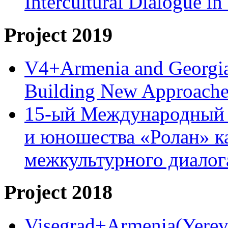
Intercultural Dialogue 
Project 2019
V4+Armenia and Georgia 
Building New Approache
15-ый Международный 
и юношества «Ролан» к
межкультурного диало
Project 2018
Visegrad+Armenia(Yereva