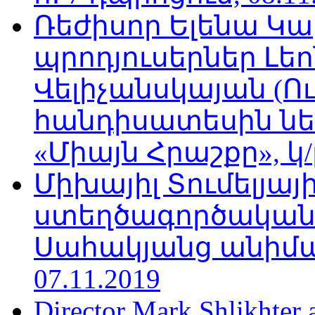
Ռեժիսոր Ելենա Կ
պրոդյուսերներ Լե
Վելիչանսկայան (Ո
հանդիսատեսին նե
«Միայն Հրաշքը», կ/
Միխայիլ Տումելյայի
ստեղծագործական
Սահակյանց անիմա
07.11.2019
Director Mark Shlikhter 