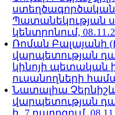
ստեղծագործական
Պատանեկության 
կենտրոնում, 08․11․2
Ռոման Բալայանի 
վարպետության դա
կինոյի պետական 
ուսանողների համար,
Նատալիա Չերնիշև
վարպետության դա
հ․ 7 դպրոցում, 08.11