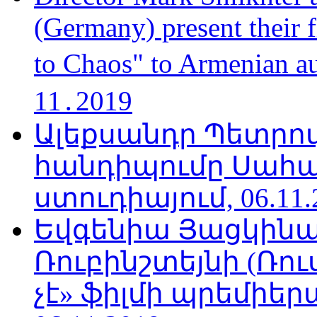
(Germany) present their 
to Chaos" to Armenian a
11․2019
Ալեքսանդր Պետրո
հանդիպումը Սահա
ստուդիայում, 06.11.
Եվգենիա Յացկինայ
Ռուբինշտեյնի (Ռո
չէ» ֆիլմի պրեմիեր