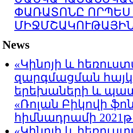
ՓԱՌԱՏՈՆԸ ՈՐՊԵՍ
ՄԻՋՄՇԱԿՈՒԹԱՅԻՆ
News
«Կինոյի և հեռուս
զարգմացման հայ
երեխաների և պա
«Ռոլան Բիկովի ֆո
հիմնադրամի 2021թ
«Կինոյի և հեռուս