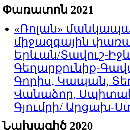
Փառատոն 2021
«Ռոլան» մանկապա
միջազգային փառատ
Երևան/Տավուշ-Իջև
Գեղարքունիք-Գավա
Գորիս, Կապան, Տեղ
Վանաձոր, Սպիտակ
Գյումրի/ Արցախ-
Նախագիծ 2020