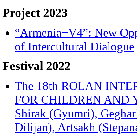
Project 2023
“Armenia+V4”: New Oppor
of Intercultural Dialogue
Festival 2022
The 18th ROLAN INT
FOR CHILDREN AND Y
Shirak (Gyumri), Geghark
Dilijan), Artsakh (Stepan