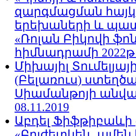
զարգմացման հայ
երեխաների և պա
«Ռոլան Բիկովի ֆո
հիմնադրամի 2022թ
Միխայիլ Տումելյայ
(Բելառուս) ստեղ
Սիամանթոյի անվան
08.11.2019
Աբդել Ֆիֆթիբաևի
«Բոյժետկեն․ ամեն