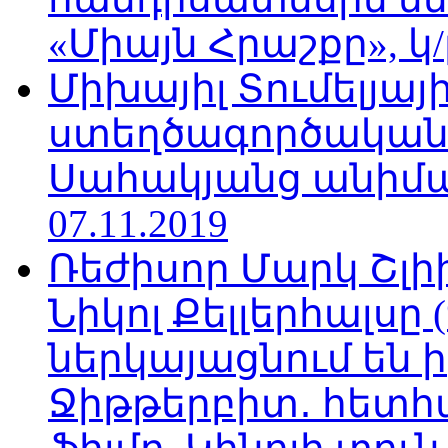
«Միայն Հրաշքը», կ/
Միխայիլ Տումելյայի
ստեղծագործական
Սահակյանց անիմա
07.11.2019
Ռեժիսոր Մարկ Շլի
Նիկոլ Քելլերհալսը
ներկայացնում են ի
Ջիթթերբիտ․ հետհ