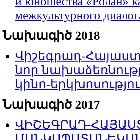
и юношества «Ролан» к
межкультурного диало
Նախագիծ 2018
Վիշեգրադ-Հայաստա
նոր նախաձեռնությ
կինո-երկխոսությու
Նախագիծ 2017
ՎԻՇԵԳՐԱԴ-ՀԱՅԱՍՏ
ՄԱՆԿԱՊԱՏԱՆԵԿԱՆ