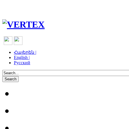
Հայերեն |
English |
Русский