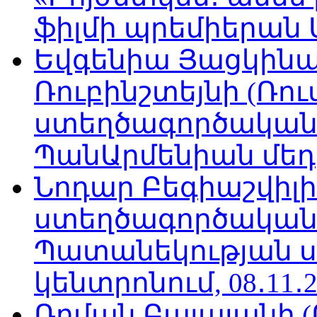
ֆիլմի պրեմիերան Մո
Եվգենիա Յացկինայ
Ռուբինշտեյնի (Ռո
ստեղծագործական
ՊանԱրմենիան մեդիա
Նոդար Բեգիաշվիլ
ստեղծագործական
Պատանեկության 
կենտրոնում, 08․11․2
Ռոման Բալայանի 