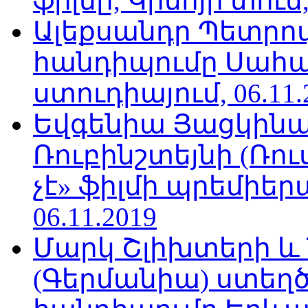
ֆիլմը, Կինոյի տուն,
Ալեքսանդր Պետրո
հանդիպումը Սահա
ստուդիայում, 06.11.
Եվգենիա Յացկինայ
Ռուբինշտեյնի (Ռո
չէ» ֆիլմի պրեմիեր
06.11.2019
Մարկ Շլիխտերի և Ն
(Գերմանիա) ստե