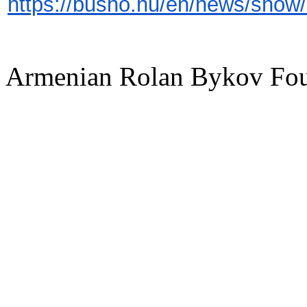
https://busho.hu/en/news/show/1
Armenian Rolan Bykov F