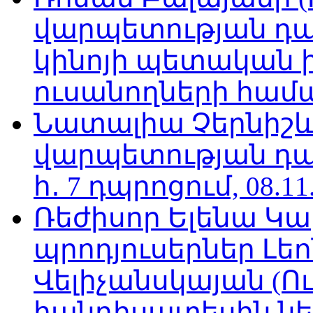
վարպետության դա
կինոյի պետական 
ուսանողների համար,
Նատալիա Չերնիշև
վարպետության դա
հ․ 7 դպրոցում, 08.11
Ռեժիսոր Ելենա Կ
պրոդյուսերներ Լե
Վելիչանսկայան (Ո
հանդիսատեսին նե