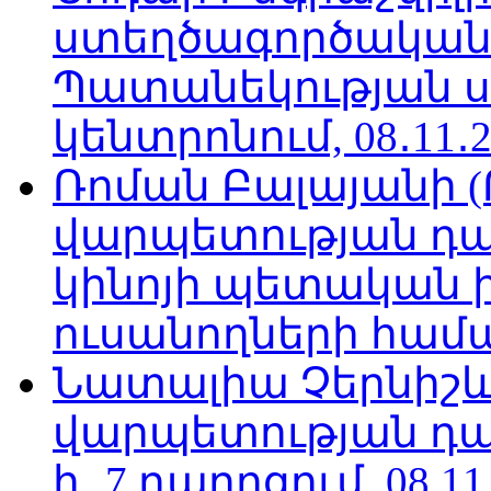
ստեղծագործական
Պատանեկության 
կենտրոնում, 08․11․2
Ռոման Բալայանի 
վարպետության դա
կինոյի պետական 
ուսանողների համար,
Նատալիա Չերնիշև
վարպետության դա
հ․ 7 դպրոցում, 08.11