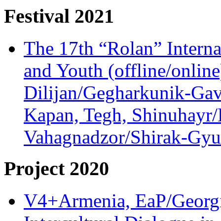
Festival 2021
The 17th “Rolan” Interna
and Youth (offline/onlin
Dilijan/Gegharkunik-Gav
Kapan, Tegh, Shinuhayr/L
Vahagnadzor/Shirak-Gyum
Project 2020
V4+Armenia, EaP/Georgia