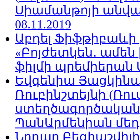
Սիամանթոյի անվան
08.11.2019
Աբդել Ֆիֆթիբաևի
«Բոյժետկեն․ ամեն
ֆիլմի պրեմիերան Մո
Եվգենիա Յացկինայ
Ռուբինշտեյնի (Ռո
ստեղծագործական
ՊանԱրմենիան մեդիա
Նոդար Բեգիաշվիլ