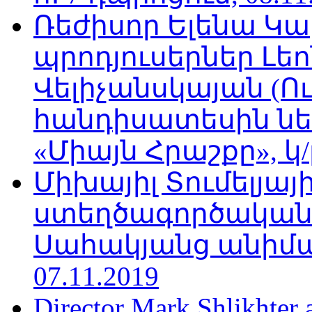
Ռեժիսոր Ելենա Կ
պրոդյուսերներ Լե
Վելիչանսկայան (Ո
հանդիսատեսին նե
«Միայն Հրաշքը», կ/
Միխայիլ Տումելյայի
ստեղծագործական
Սահակյանց անիմա
07.11.2019
Director Mark Shlikhter 