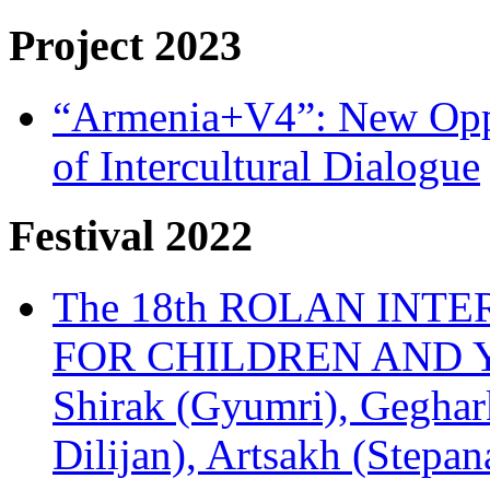
Project 2023
“Armenia+V4”: New Oppor
of Intercultural Dialogue
Festival 2022
The 18th ROLAN INT
FOR CHILDREN AND Y
Shirak (Gyumri), Geghark
Dilijan), Artsakh (Stepan