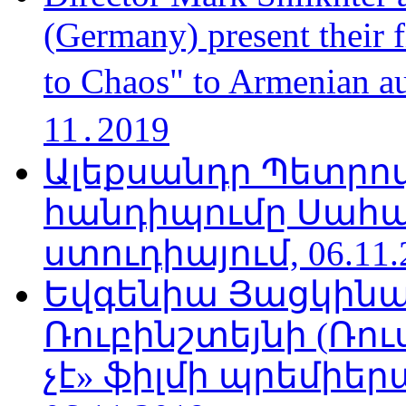
(Germany) present their 
to Chaos" to Armenian a
11․2019
Ալեքսանդր Պետրո
հանդիպումը Սահա
ստուդիայում, 06.11.
Եվգենիա Յացկինայ
Ռուբինշտեյնի (Ռո
չէ» ֆիլմի պրեմիեր