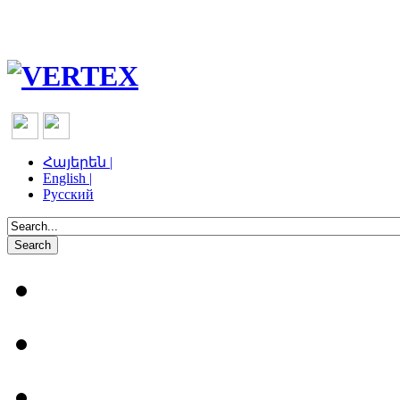
Հայերեն |
English |
Русский