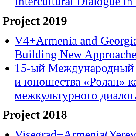
Intercultural Dialogue 
Project 2019
V4+Armenia and Georgia 
Building New Approache
15-ый Международный 
и юношества «Ролан» к
межкультурного диало
Project 2018
Visegrad+Armenia(Yereva