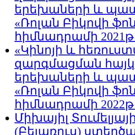
երեխաների և պա
«Ռոլան Բիկովի ֆո
հիմնադրամի 2021թ
«Կինոյի և հեռուս
զարգմացման հայ
երեխաների և պա
«Ռոլան Բիկովի ֆո
հիմնադրամի 2022թ
Միխայիլ Տումելյայ
(Բելառուս) ստեղ