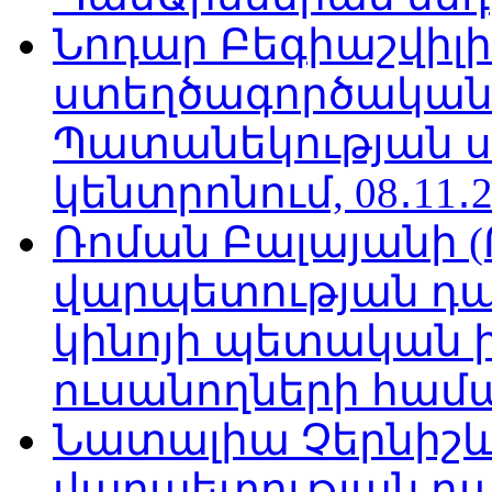
Նոդար Բեգիաշվիլ
ստեղծագործական
Պատանեկության 
կենտրոնում, 08․11․2
Ռոման Բալայանի 
վարպետության դա
կինոյի պետական 
ուսանողների համար,
Նատալիա Չերնիշև
վարպետության դա