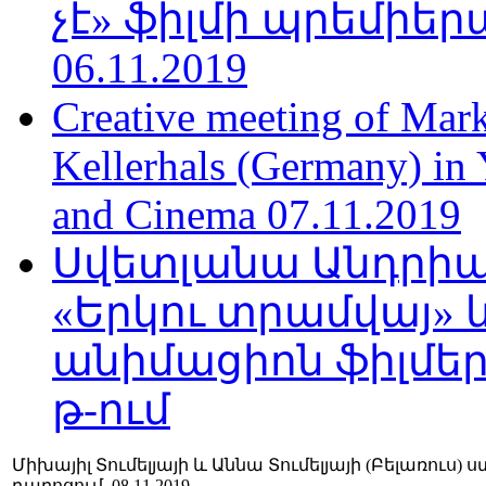
չէ» ֆիլմի պրեմիեր
06.11.2019
Creative meeting of Mark
Kellerhals (Germany) in Y
and Cinema 07.11.2019
Սվետլանա Անդրիա
«Երկու տրամվայ» և
անիմացիոն ֆիլմեր
թ-ում
Միխայիլ Տումելյայի և Աննա Տումելյայի (Բելառու
դպրոցում, 08.11.2019