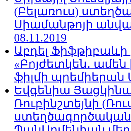
(Բելառուս) ստեղ
Սիամանթոյի անվան
08.11.2019
Աբդել Ֆիֆթիբաևի
«Բոյժետկեն․ ամեն
ֆիլմի պրեմիերան Մո
Եվգենիա Յացկինայ
Ռուբինշտեյնի (Ռո
ստեղծագործական
ՊանԱրմենիան մեդիա