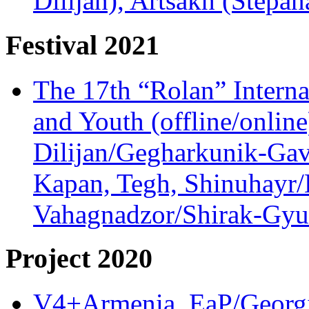
Dilijan), Artsakh (Stepan
Festival 2021
The 17th “Rolan” Interna
and Youth (offline/onlin
Dilijan/Gegharkunik-Gav
Kapan, Tegh, Shinuhayr/L
Vahagnadzor/Shirak-Gyum
Project 2020
V4+Armenia, EaP/Georgia