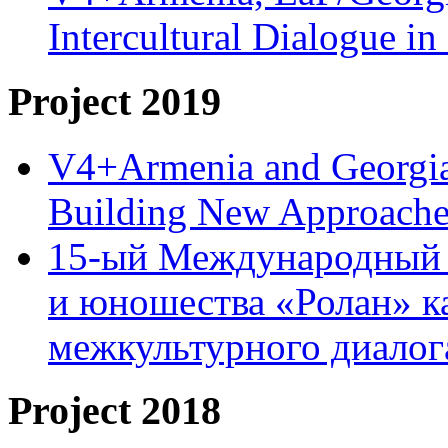
Intercultural Dialogue 
Project 2019
V4+Armenia and Georgia 
Building New Approache
15-ый Международный 
и юношества «Ролан» к
межкультурного диало
Project 2018