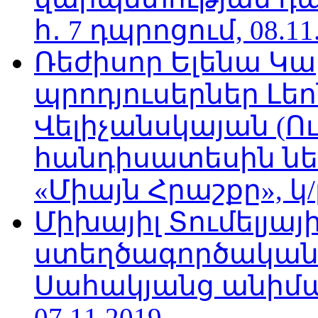
հ․ 7 դպրոցում, 08.11
Ռեժիսոր Ելենա Կ
պրոդյուսերներ Լե
Վելիչանսկայան (Ո
հանդիսատեսին նե
«Միայն Հրաշքը», կ/
Միխայիլ Տումելյայի
ստեղծագործական
Սահակյանց անիմա
07.11.2019