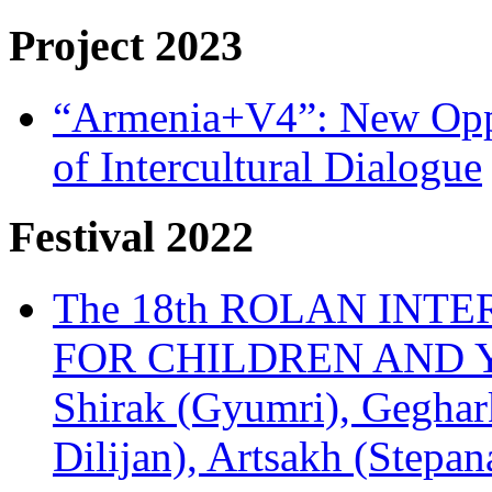
Project 2023
“Armenia+V4”: New Oppor
of Intercultural Dialogue
Festival 2022
The 18th ROLAN INT
FOR CHILDREN AND Y
Shirak (Gyumri), Geghark
Dilijan), Artsakh (Stepan