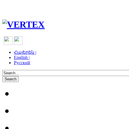
Հայերեն |
English |
Русский