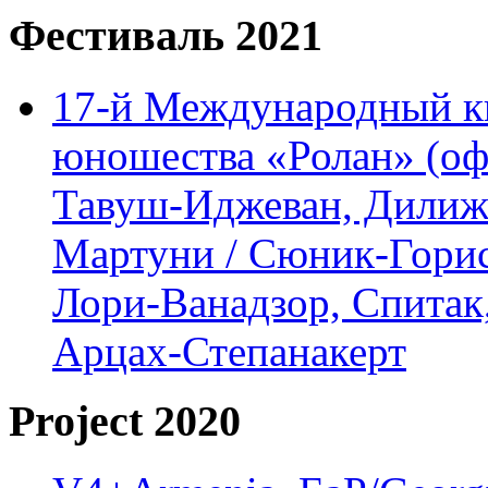
Фестиваль 2021
17-й Международный ки
юношества «Ролан» (офл
Тавуш-Иджеван, Дилижа
Мартуни / Сюник-Горис,
Лори-Ванадзор, Спитак
Арцах-Степанакерт
Project 2020