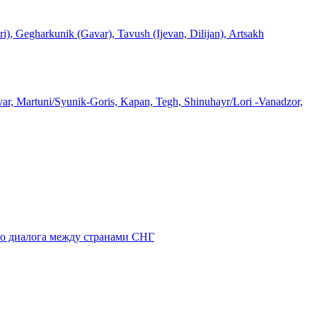
rkunik (Gavar), Tavush (Ijevan, Dilijan), Artsakh
avar, Martuni/Syunik-Goris, Kapan, Tegh, Shinuhayr/Lori -Vanadzor,
го диалога между странами СНГ