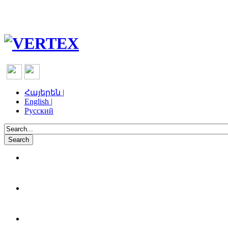
Հայերեն |
English |
Русский