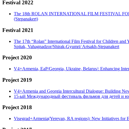
Festival 2022
The 18th ROLAN INTERNATIONAL FILM FESTIVAL FOR CHIL
(Stepanakert)
Festival 2021
The 17th “Rolan” International Film Festival for Children and
Spitak, Vahagnadzor/Shirak-Gyumri/ Artsakh-Stepanakert
Project 2020
V4+Armenia, EaP/Georgia, Ukraine, Belarus/: Enhancing Int
Project 2019
V4+Armenia and Georgia Intercultural Dialogue: Building N
15-ый Международный фестиваль фильмов для детей и ю
Project 2018
Visegrad+Armenia(Yerevan, RA regions): New Initiatives for 