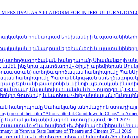
LM FESTIVAL AS A PLATFORM FOR INTERCULTURAL DIA
հայկական հիմնադրամ երեխաների և պատանիների հա
հայկական հիմնադրամ երեխաների և պատանիների հա
ռուս) ստեղծագործական հանդիպումը Սիամանթոյի անվան
մեն ինչ նրա պատճառով» ֆիլմի պրեմիերան Մոսկվա կ
(Ռուսաստան) ստեղծագործական հանդիպումը ՊանԱրմե
կան հանդիպումը Պատանեկության ստեղծագորական 
դասը Երևանի թատրոնի և կինոյի պետական ինստիտու
ն դասը Մայակովսկու անվան հ․ 7 դպրոցում, 08.11.
Լեոնիդ Գուդկովը և Լարիսա Վելիչանսկայան (Ուկրաի
կան հանդիպումը Սահակյանց անիմացիոն ստուդիայում,
any) present their film "Alfons Jitterbit-Countdown to Chaos" to Ar
 Սահակյանց անիմացիոն ստուդիայում, 06.11.2019
ւսաստան) «Դա հավերժ չէ» ֆիլմի պրեմիերան Մոսկվա կ
rmany) in Yerevan State Institute of Theatre and Cinema 07.11.2019
 տրամվայ» և «Երեք քույրեր» անիմացիոն ֆիլմերի պ