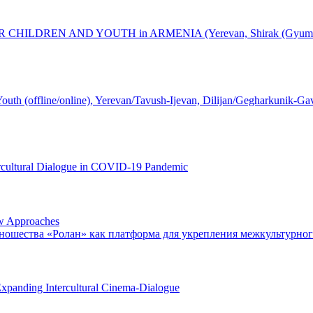
DREN AND YOUTH in ARMENIA (Yerevan, Shirak (Gyumri), Gegha
 Youth (offline/online), Yerevan/Tavush-Ijevan, Dilijan/Gegharkunik-G
ercultural Dialogue in COVID-19 Pandemic
ew Approaches
ношества «Ролан» как платформа для укрепления межкультурно
Expanding Intercultural Cinema-Dialogue