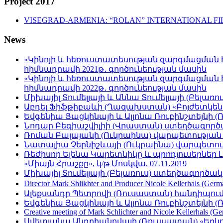
Project 2017
VISEGRAD-ARMENIA: “ROLAN” INTERNATIONAL FI
News
«Կինոյի և հեռուստատեսության զարգմացման 
հիմնադրամի 2021թ․ գործունեության մասին
«Կինոյի և հեռուստատեսության զարգմացման 
հիմնադրամի 2022թ․ գործունեության մասին
Միխայիլ Տումելյայի և Աննա Տումելյայի (Բելա
Աբդել Ֆիֆթիբաևի (Ղազախստան) «Բոյժետկեն․ ա
Եվգենիա Յացկինայի և Ալյոնա Ռուբինշտեյնի 
Նոդար Բեգիաշվիլիի (Վրաստան) ստեղծագործա
Ռոման Բալայանի (Ուկրաինա) վարպետության 
Նատալիա Չերնիշևայի (Ուկրաինա) վարպետությա
Ռեժիսոր Ելենա Կարետնիկը և պրոդյուսերներ 
«Միայն Հրաշքը», կ/թ Մոսկվա, 07․11․2019
Միխայիլ Տումելյայի (Բելառուս) ստեղծագործա
Director Mark Shlikhter and Producer Nicole Kellerhals (Germ
Ալեքսանդր Պետրովի (Ռուսաստան) հանդիպումը
Եվգենիա Յացկինայի և Ալյոնա Ռուբինշտեյնի (Ռո
Creative meeting of Mark Schlichter and Nicole Kellerhals (Ge
Սվետլանա Անդրիանովայի (Ռուսաստան) «Երկու