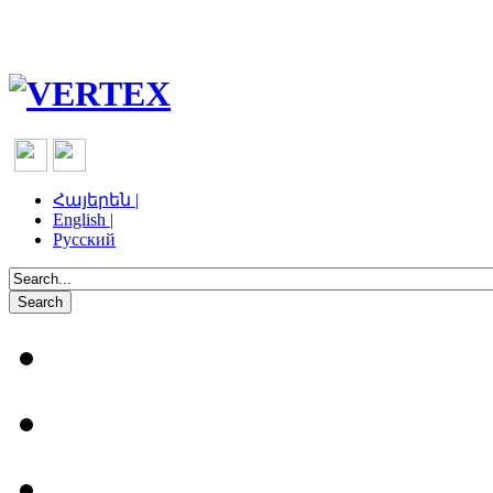
Հայերեն |
English |
Русский