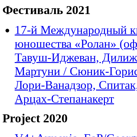
Фестиваль 2021
17-й Международный ки
юношества «Ролан» (офл
Тавуш-Иджеван, Дилижа
Мартуни / Сюник-Горис,
Лори-Ванадзор, Спитак
Арцах-Степанакерт
Project 2020