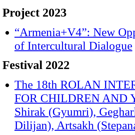
Project 2023
“Armenia+V4”: New Oppor
of Intercultural Dialogue
Festival 2022
The 18th ROLAN INT
FOR CHILDREN AND Y
Shirak (Gyumri), Geghark
Dilijan), Artsakh (Stepan