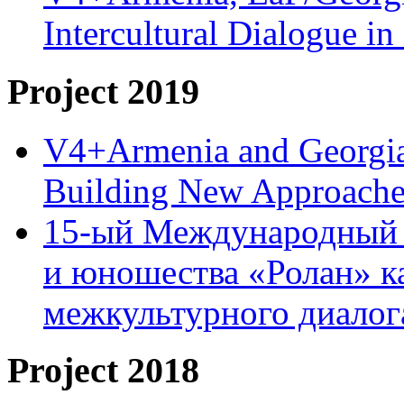
Intercultural Dialogue 
Project 2019
V4+Armenia and Georgia 
Building New Approache
15-ый Международный 
и юношества «Ролан» к
межкультурного диало
Project 2018