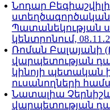
Նոդար Բեգիաշվիլ
ստեղծագործական
Պատանեկության 
կենտրոնում, 08․11․2
Ռոման Բալայանի 
վարպետության դա
կինոյի պետական 
ուսանողների համար,
Նատալիա Չերնիշև
վարպետության դա