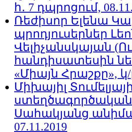
հ․ 7 դպրոցում, 08.11
Ռեժիսոր Ելենա Կ
պրոդյուսերներ Լե
Վելիչանսկայան (Ո
հանդիսատեսին նե
«Միայն Հրաշքը», կ/
Միխայիլ Տումելյայի
ստեղծագործական
Սահակյանց անիմա
07.11.2019