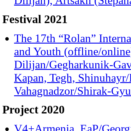
Dilijan), Artsakh (Stepan
Festival 2021
The 17th “Rolan” Interna
and Youth (offline/onlin
Dilijan/Gegharkunik-Gav
Kapan, Tegh, Shinuhayr/L
Vahagnadzor/Shirak-Gyum
Project 2020
V4+Armenia, EaP/Georgia