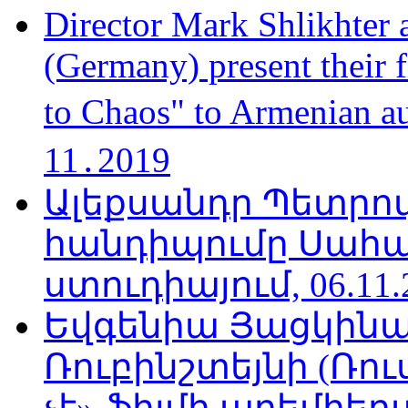
Director Mark Shlikhter 
(Germany) present their 
to Chaos" to Armenian a
11․2019
Ալեքսանդր Պետրո
հանդիպումը Սահա
ստուդիայում, 06.11.
Եվգենիա Յացկինայ
Ռուբինշտեյնի (Ռո
չէ» ֆիլմի պրեմիեր