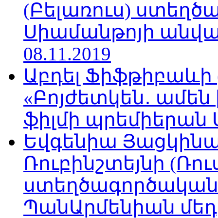
(Բելառուս) ստեղ
Սիամանթոյի անվան
08.11.2019
Աբդել Ֆիֆթիբաևի
«Բոյժետկեն․ ամեն
ֆիլմի պրեմիերան Մո
Եվգենիա Յացկինայ
Ռուբինշտեյնի (Ռո
ստեղծագործական
ՊանԱրմենիան մեդիա