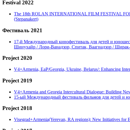
Festival 2022
The 18th ROLAN INTERNATIONAL FILM FESTIVAL FOR CHIL
(Stepanakert)
Фестиваль 2021
17-й Международный кинофестиваль для детей и юношеств
Шинухайр / Лори-Ванадзор, Спитак, Ваагнадзор / Ширак
Project 2020
V4+Armenia, EaP/Georgia, Ukraine, Belarus/: Enhancing Int
Project 2019
V4+Armenia and Georgia Intercultural Dialogue: Building N
15-ый Международный фестиваль фильмов для детей и ю
Project 2018
Visegrad+Armenia(Yerevan, RA regions): New Initiatives for 