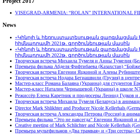
Project 2017
VISEGRAD-ARMENIA: “ROLAN” INTERNATIONAL FI
News
«Կինոյի և հեռուստատեսության զարգմացման 
հիմնադրամի 2021թ․ գործունեության մասին
«Կինոյի և հեռուստատեսության զարգմացման 
հիմնադրամի 2022թ․ գործունեության մասին
Творческая встреча Михаила Тумеля и Анны Тумелия (Бел
Премьера фильма Абделя Фифтибаева (Казахстан) “Бойжетк
Творческая встреча Евгении Яцкиной и Алены Рубинштей
Творческая встреча Нодара Бегиашвили (Грузия) в центре
Мастер-класс Романа Балаяна (Украина) для студентов Ер
Мастер-класс Наталии Чернышевой (Украина) в школе N7 
Режиссёр Елена Каретник и продюсеры Леонид Гудков и 
Творческая встреча Михаила Тумеля (Беларусь) в анимац
Director Mark Shlikhter and Producer Nicole Kellerhals (Germ
Творческая встреча Александра Петрова (Россия) в анима
Премьера фильма “Это не навсегда” Евгении Яцкиной и 
Creative meeting of Mark Schlichter and Nicole Kellerhals (Ge
Премьера мультфильмов «Два трамвая» и «Три сестры» С