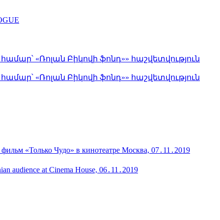
LOGUE
մար՝ «Ռոլան Բիկովի ֆոնդ»» հաշվետվություն
մար՝ «Ռոլան Բիկովի ֆոնդ»» հաշվետվություն
 фильм «Только Чудо» в кинотеатре Москва, 07․11․2019
menian audience at Cinema House, 06․11․2019