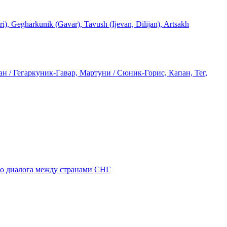
rkunik (Gavar), Tavush (Ijevan, Dilijan), Artsakh
 / Гегаркуник-Гавар, Мартуни / Сюник-Горис, Капан, Тег,
го диалога между странами СНГ