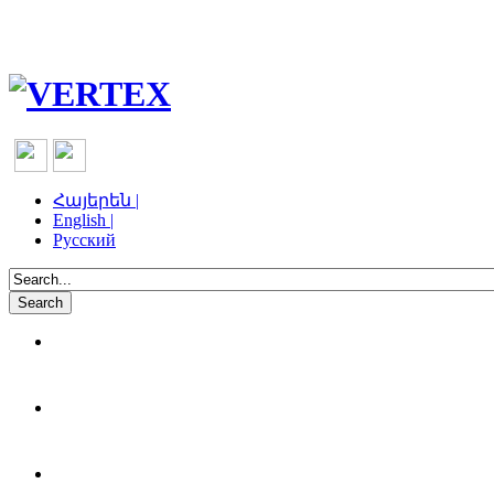
Հայերեն |
English |
Русский