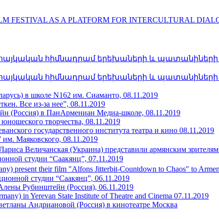
LM FESTIVAL AS A PLATFORM FOR INTERCULTURAL DIA
հայկական հիմնադրամ երեխաների և պատանիների հա
հայկական հիմնադրամ երեխաների և պատանիների հա
арусь) в школе N162 им. Сиаманто, 08.11.2019
ен. Все из-за нее”, 08.11.2019
н (Россия) в ПанАрмениан Медиа-школе, 08.11.2019
 юношеского творчества, 08.11.2019
еванского государственного института театра и кино 08.11.2019
им. Маяковского, 08.11.2019
Лариса Величанская (Украина) представили армянским зрителям
ионной студии “Саакянц”, 07.11.2019
any) present their film "Alfons Jitterbit-Countdown to Chaos" to Ar
ционной студии “Саакянц”, 06.11.2019
Алены Рубинштейн (Россия), 06.11.2019
rmany) in Yerevan State Institute of Theatre and Cinema 07.11.2019
ветланы Андриановой (Россия) в кинотеатре Москва