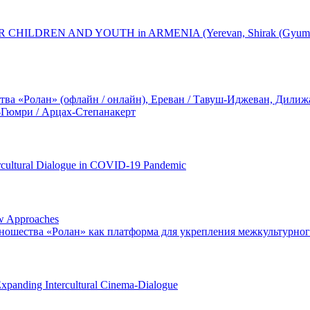
DREN AND YOUTH in ARMENIA (Yerevan, Shirak (Gyumri), Gegha
а «Ролан» (офлайн / онлайн), Ереван / Тавуш-Иджеван, Дилижан
-Гюмри / Арцах-Степанакерт
ercultural Dialogue in COVID-19 Pandemic
ew Approaches
ношества «Ролан» как платформа для укрепления межкультурно
Expanding Intercultural Cinema-Dialogue