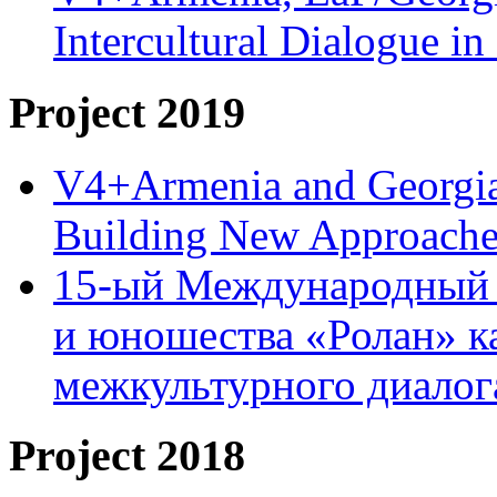
Intercultural Dialogue 
Project 2019
V4+Armenia and Georgia 
Building New Approache
15-ый Международный 
и юношества «Ролан» к
межкультурного диало
Project 2018