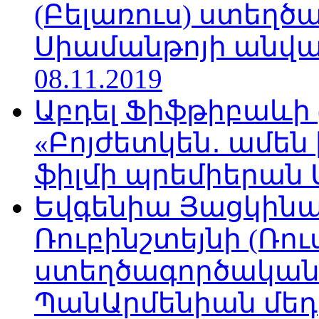
(Բելառուս) ստեղ
Սիամանթոյի անվան
08.11.2019
Աբդել Ֆիֆթիբաևի
«Բոյժետկեն․ ամեն
ֆիլմի պրեմիերան Մո
Եվգենիա Յացկինայ
Ռուբինշտեյնի (Ռո
ստեղծագործական
ՊանԱրմենիան մեդիա