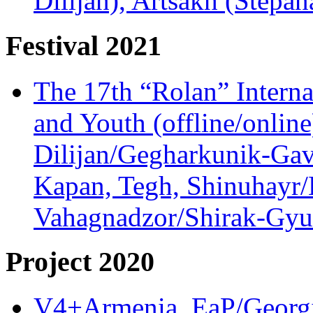
Dilijan), Artsakh (Stepan
Festival 2021
The 17th “Rolan” Interna
and Youth (offline/onlin
Dilijan/Gegharkunik-Gav
Kapan, Tegh, Shinuhayr/L
Vahagnadzor/Shirak-Gyum
Project 2020
V4+Armenia, EaP/Georgia