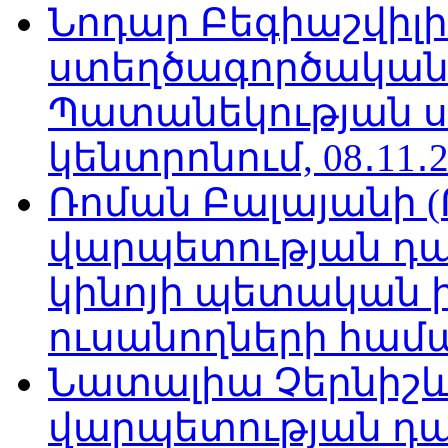
Նոդար Բեգիաշվիլ
ստեղծագործական
Պատանեկության 
կենտրոնում, 08․11․2
Ռոման Բալայանի 
վարպետության դա
կինոյի պետական 
ուսանողների համար,
Նատալիա Չերնիշև
վարպետության դա