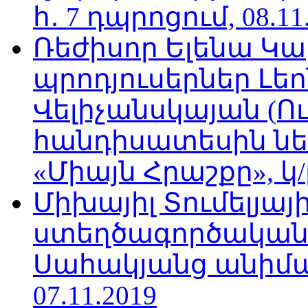
հ․ 7 դպրոցում, 08.11
Ռեժիսոր Ելենա Կ
պրոդյուսերներ Լե
Վելիչանսկայան (Ո
հանդիսատեսին նե
«Միայն Հրաշքը», կ/
Միխայիլ Տումելյայի
ստեղծագործական
Սահակյանց անիմա
07.11.2019