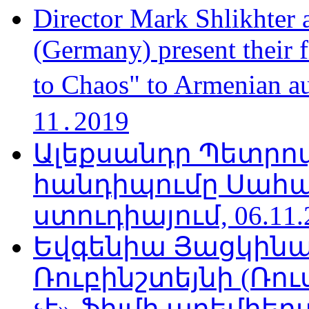
Director Mark Shlikhter 
(Germany) present their 
to Chaos" to Armenian a
11․2019
Ալեքսանդր Պետրո
հանդիպումը Սահա
ստուդիայում, 06.11.
Եվգենիա Յացկինայ
Ռուբինշտեյնի (Ռո
չէ» ֆիլմի պրեմիեր