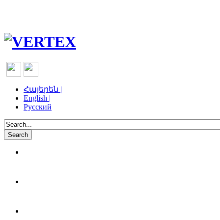
Հայերեն |
English |
Русский