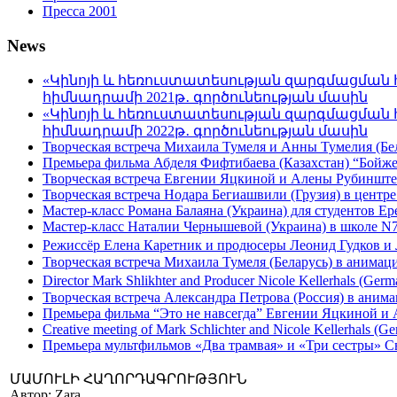
Пресса 2001
News
«Կինոյի և հեռուստատեսության զարգմացման 
հիմնադրամի 2021թ․ գործունեության մասին
«Կինոյի և հեռուստատեսության զարգմացման 
հիմնադրամի 2022թ․ գործունեության մասին
Творческая встреча Михаила Тумеля и Анны Тумелия (Бел
Премьера фильма Абделя Фифтибаева (Казахстан) “Бойжетк
Творческая встреча Евгении Яцкиной и Алены Рубинштей
Творческая встреча Нодара Бегиашвили (Грузия) в центре
Мастер-класс Романа Балаяна (Украина) для студентов Ер
Мастер-класс Наталии Чернышевой (Украина) в школе N7 
Режиссёр Елена Каретник и продюсеры Леонид Гудков и 
Творческая встреча Михаила Тумеля (Беларусь) в анимац
Director Mark Shlikhter and Producer Nicole Kellerhals (Germ
Творческая встреча Александра Петрова (Россия) в анима
Премьера фильма “Это не навсегда” Евгении Яцкиной и 
Creative meeting of Mark Schlichter and Nicole Kellerhals (Ge
Премьера мультфильмов «Два трамвая» и «Три сестры» С
ՄԱՄՈՒԼԻ ՀԱՂՈՐԴԱԳՐՈՒԹՅՈՒՆ
Автор: Zara