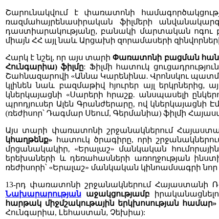
Շարունակվում է փառատոնի համագործակցությ
ռազմահայրենասիրական ֆիլմերի անվանակար
դաստիարակությանը, բանակի մարտական ոգու բա
միայն ՀՀ այլ նաև Արցախի զորամասերի զինվորներ
Հարկ է նշել, որ այս տարի
Փառատոնի
բացման
հան
Հունգարիա)
ֆիլմը
: Ֆիլմի հատուկ ցուցադրությ
Շահնազարովի «Աննա Կարենինա. Վրոնսկու պատմո
կլինեն նաև բազմաթիվ հյուրեր այլ երկրներից, 
կներկայացնի «Սարերի հրաշք. անսպասելի ընկեր
պրոդյուսեր Ալեն Գրանժերարը, ով կներկայացնի 
(ռեժիսոր՝ Դագմար Սեում, Գերմանիա) ֆիլմի Հայա
Այս տարի փառատոնի շրջանակներում Հայաստա
կհաղթենք»
հատուկ ծրագիրը, որի շրջանակներո
մրցանակակիր, «Երալաշ» մանկական հումորայի
երեխաների և դեռահասների առողջության ինստ
ռեժիսորի՝ «Երալաշ» մանկական կինոամսագրի նոր
13-րդ փառատոնի շրջանակներում Հայաստանի Ռ
Նախարարության
աջակցությամբ
իրականացնելո
հարթակ միջմշակութային երկխոսության համար»
Հունգարիա, Լեհաստան, Չեխիա):