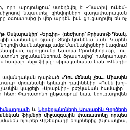
որի արդյունքում ստեղծվել է «Պատիվ ունեմ»
միջոցով նպաստել զինվորների գաղափարական
օգոստոսից ի վեր արդեն իսկ ցուցադրվել են ոչ
7
թ
.
Օսկարակիր
` «
Երգիր
» (ռեժիսոր՝ Քրիստոֆ Դեակ,
լիի մասնակցությամբ: Տեղի կունենա նաև՝ Կարեն
նիկովի մասնակցությամբ: Մասնակիցների կազմում
սցենարիստ, պրոդյուսեր Նատյա Բրունկհորսթը, ով
առատոնի շրջանակներում, Ֆրասիայից՝ հանրահայտ
ոս հավալուսնը» ֆիլմը: Կիրականանա նաև «Վենդի»
են ավանդական դարձած
«Դու մենակ չես...
Մ
իասին
տապ» մրցանակի երկակի դափնեկիր, «Ոսկե խոյ»
սկին կայցելի «Արաբկիր» բժշկական համալիր -
ի հետ: Փառատոնի ընթացքում նաև կցուցադրվեն
իմնադրամի
և
Նիդերլանդների Արտաքին Գործերի
նեկան ֆիլմերի միջազգային փառատոնը որպես
անեն հյուրեր Վիշեգրադի երկրներից (Սլովակիա,