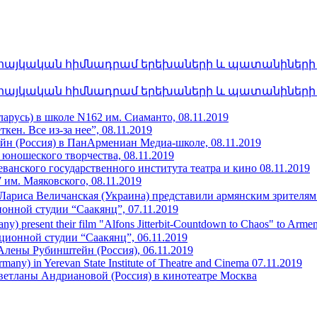
հայկական հիմնադրամ երեխաների և պատանիների հա
հայկական հիմնադրամ երեխաների և պատանիների հա
арусь) в школе N162 им. Сиаманто, 08.11.2019
ен. Все из-за нее”, 08.11.2019
н (Россия) в ПанАрмениан Медиа-школе, 08.11.2019
 юношеского творчества, 08.11.2019
еванского государственного института театра и кино 08.11.2019
им. Маяковского, 08.11.2019
Лариса Величанская (Украина) представили армянским зрителям
ионной студии “Саакянц”, 07.11.2019
any) present their film "Alfons Jitterbit-Countdown to Chaos" to Ar
ционной студии “Саакянц”, 06.11.2019
Алены Рубинштейн (Россия), 06.11.2019
rmany) in Yerevan State Institute of Theatre and Cinema 07.11.2019
ветланы Андриановой (Россия) в кинотеатре Москва