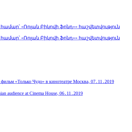
մար՝ «Ռոլան Բիկովի ֆոնդ»» հաշվետվություն
մար՝ «Ռոլան Բիկովի ֆոնդ»» հաշվետվություն
 фильм «Только Чудо» в кинотеатре Москва, 07․11․2019
menian audience at Cinema House, 06․11․2019