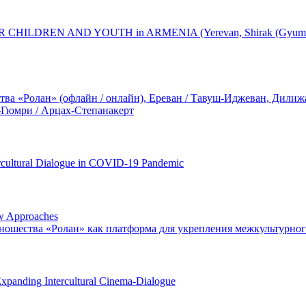
DREN AND YOUTH in ARMENIA (Yerevan, Shirak (Gyumri), Gegha
а «Ролан» (офлайн / онлайн), Ереван / Тавуш-Иджеван, Дилижан
-Гюмри / Арцах-Степанакерт
ercultural Dialogue in COVID-19 Pandemic
ew Approaches
ношества «Ролан» как платформа для укрепления межкультурно
Expanding Intercultural Cinema-Dialogue