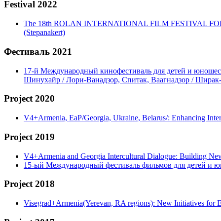
Festival 2022
The 18th ROLAN INTERNATIONAL FILM FESTIVAL FOR CHIL
(Stepanakert)
Фестиваль 2021
17-й Международный кинофестиваль для детей и юношеств
Шинухайр / Лори-Ванадзор, Спитак, Ваагнадзор / Ширак
Project 2020
V4+Armenia, EaP/Georgia, Ukraine, Belarus/: Enhancing Int
Project 2019
V4+Armenia and Georgia Intercultural Dialogue: Building N
15-ый Международный фестиваль фильмов для детей и ю
Project 2018
Visegrad+Armenia(Yerevan, RA regions): New Initiatives for 