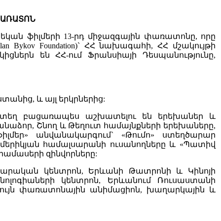
ՓԱՌԱՏՈՆ
նեկան ֆիլմերի 13-րդ միջազգային փառատոնը, որը
an Bykov Foundation)` ՀՀ նախագահի, ՀՀ մշակույթի
ներն են ՀՀ-ում Ֆրանսիայի Դեսպանությունը,
անից, և այլ երկրներից:
որտեղ բացառապես աշխատելու են երեխաներ և
նաձոր, Շնող և Թեղուտ համայնքների երեխաները,
լմեր» անվանակարգում` «Թումո» ստեղծարար
ամերիկյան համալսարանի ուսանողները և «Պատիվ
որամասերի զինվորները:
արարական կենտրոն, Երևանի Թատրոնի և Կինոյի
նոլոգիաների կենտրոն, Երևանում Ռուսաստանի
վագույն փառատոնային անիմացիոն, խաղարկային և