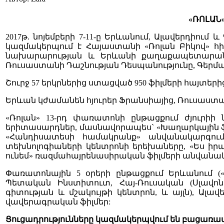
«ՌՈԼԱՆ
2017թ. նոյեմբերի 7-11-ը Երևանում, Ալավերդիո
կազմակերպում է Հայաստանի «Ռոլան Բիկով» հիմնադր
նախարարության և Երևանի քաղաքապետարանի ա
Ռուսաստանի Դաշնության Դեսպանությունը, Գերմա
Շուրջ 57 երկրներից ստացված 950 ֆիլմերի հայտերի
Երևան կժամանեն հյուրեր Ֆրանսիայից, Ռուսաստան
«Ռոլան» 13-րդ փառատոնի ընթացքում ժյուր
երիտասարդներ, մասնավորապես` «Խաղարկային ֆի
«Հանդիսատեսի համակրանք» անվանակարգում
տեխնոլոգիաների կենտրոնի երեխաները, «Ես իր
ունեմ» ռազմահայրենասիրական ֆիլմերի անվանակար
Փառատոնային 5 օրերի ընթացքում Երևանում (
Պետական Ինստիտուտ, Հայ-Ռուսական (Սլավոն
գիտության և մշակույթի կենտրոն, և այլն), Ալ
վավերագրական ֆիլմեր:
Ցուցադրությունները կազմակերպվում են բացառա