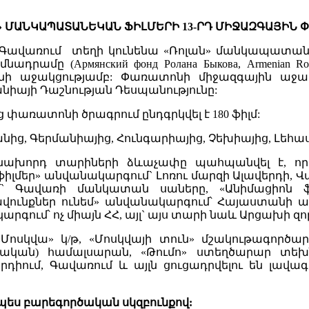
» ՄԱՆԿԱՊԱՏԱՆԵԿԱՆ ՖԻԼՄԵՐԻ 13-ՐԴ ՄԻՋԱԶԳԱՅԻՆ 
ւմ և Գավառում տեղի կունենա «Ռոլան» մանկապատա
ամը (Армянский фонд Ролана Быкова, Armenian Rol
ջակցությամբ: Փառատոնի միջազգային աջակից
նիայի Դաշնության Դեսպանությունը:
ց փառատոնի ծրագրում ընդգրկվել է 180 ֆիլմ:
ից, Գերմանիայից, Հունգարիայից, Չեխիայից, Լեհաստ
իի նախորդ տարիների ձևաչափը պահպանվել է, 
լմեր» անվանակարգում` Լոռու մարզի Ալավերդի, Վա
` Գավառի մանկատան սաները, «Անիմացիոն ֆի
ավունքներ ունեմ» անվանակարգում՝ Հայաստանի 
գում՝ ոչ միայն ՀՀ, այլ` այս տարի նաև Արցախի զ
«Մոսկվա» կ/թ, «Մոսկվայի տուն» մշակութագործ
ական) համալսարան, «Թումո» ստեղծարար տեխ
ավերդիում, Գավառում և այլն ցուցադրվելու են լա
պես բարեգործական սկզբունքով: