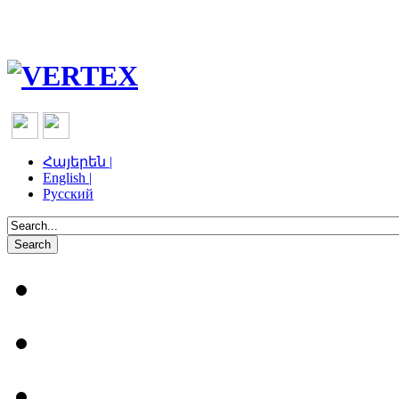
Հայերեն |
English |
Русский