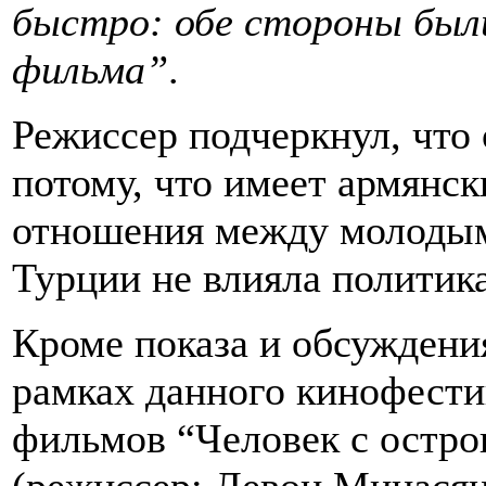
быстро: обе стороны был
фильма”
.
Режиссер подчеркнул, что 
потому, что имеет армянски
отношения между молодым
Турции не влияла политика
Кроме показа и обсуждени
рамках данного кинофести
фильмов “Человек с остро