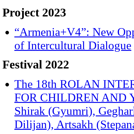
Project 2023
“Armenia+V4”: New Oppor
of Intercultural Dialogue
Festival 2022
The 18th ROLAN INT
FOR CHILDREN AND Y
Shirak (Gyumri), Geghark
Dilijan), Artsakh (Stepan