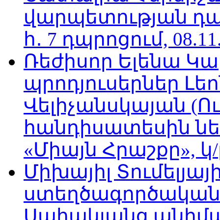
վարպետության դա
հ․ 7 դպրոցում, 08.11
Ռեժիսոր Ելենա Կ
պրոդյուսերներ Լե
Վելիչանսկայան (Ո
հանդիսատեսին նե
«Միայն Հրաշքը», կ/
Միխայիլ Տումելյայի
ստեղծագործական
Սահակյանց անիմա