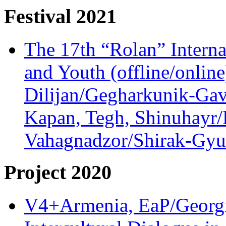
Festival 2021
The 17th “Rolan” Interna
and Youth (offline/onlin
Dilijan/Gegharkunik-Gav
Kapan, Tegh, Shinuhayr/L
Vahagnadzor/Shirak-Gyum
Project 2020
V4+Armenia, EaP/Georgia