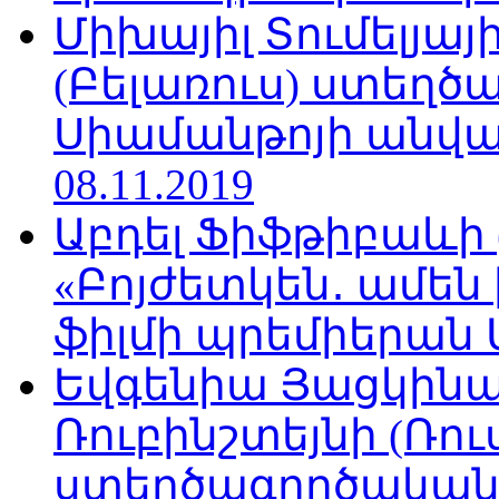
Միխայիլ Տումելյայ
(Բելառուս) ստեղ
Սիամանթոյի անվան
08.11.2019
Աբդել Ֆիֆթիբաևի
«Բոյժետկեն․ ամեն
ֆիլմի պրեմիերան Մո
Եվգենիա Յացկինայ
Ռուբինշտեյնի (Ռո
ստեղծագործական