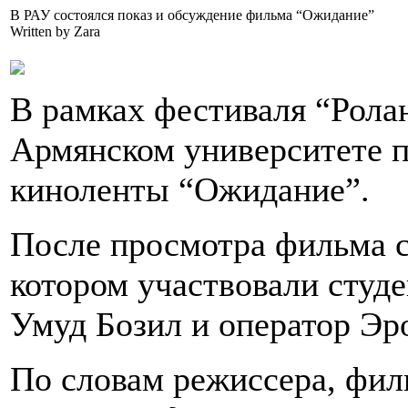
В РАУ состоялся показ и обсуждение фильма “Ожидание”
Written by Zara
В рамках фестиваля “Ролан
Армянском университете п
киноленты “Ожидание”.
После просмотра фильма с
котором участвовали студ
Умуд Бозил и оператор Эр
По словам режиссера, фил