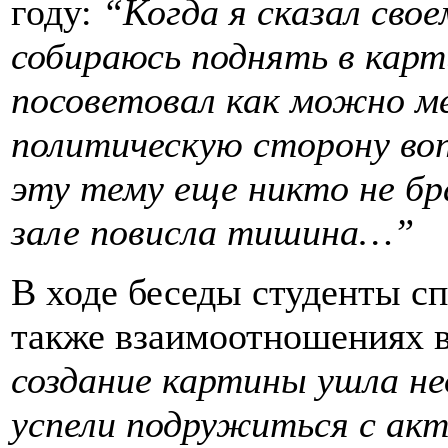
году:
“Когда я сказал сво
собираюсь поднять в карт
посоветовал как можно м
политическую сторону воп
эту тему еще никто не бра
зале повисла тишина…”
В ходе беседы студенты сп
также взаимоотношениях 
создание картины ушла не
успели подружиться с ак