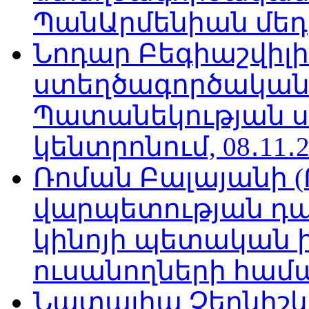
ՊանԱրմենիան մեդիա
Նոդար Բեգիաշվիլ
ստեղծագործական
Պատանեկության 
կենտրոնում, 08․11․2
Ռոման Բալայանի 
վարպետության դա
կինոյի պետական 
ուսանողների համար,
Նատալիա Չերնիշև