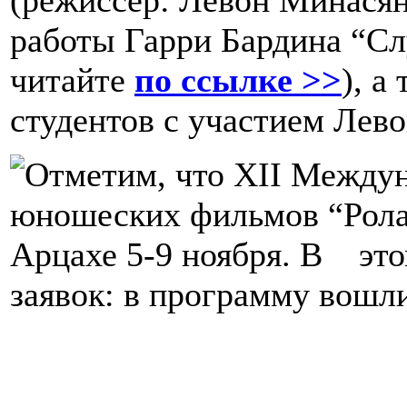
(режиссер: Левон Минасян
работы Гарри Бардина “Сл
читайте
по ссылке >>
), а
студентов с участием Лев
Отметим, что XII Междун
юношеских фильмов “Рола
Арцахе 5-9 ноября. В это
заявок: в программу вошли