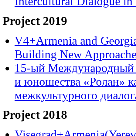
Intercultural Dialogue 
Project 2019
V4+Armenia and Georgia 
Building New Approache
15-ый Международный 
и юношества «Ролан» к
межкультурного диало
Project 2018
Visegrad+Armenia(Yereva