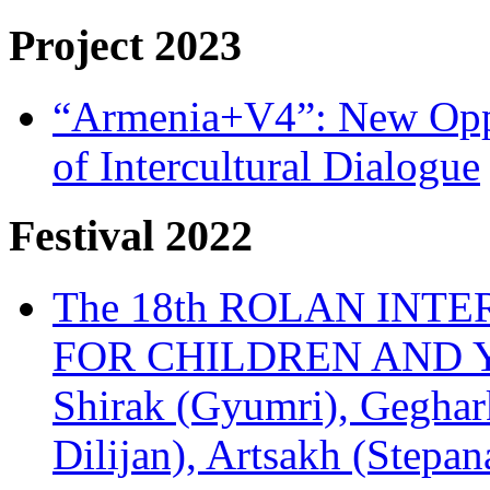
Project 2023
“Armenia+V4”: New Oppor
of Intercultural Dialogue
Festival 2022
The 18th ROLAN INT
FOR CHILDREN AND Y
Shirak (Gyumri), Geghark
Dilijan), Artsakh (Stepan