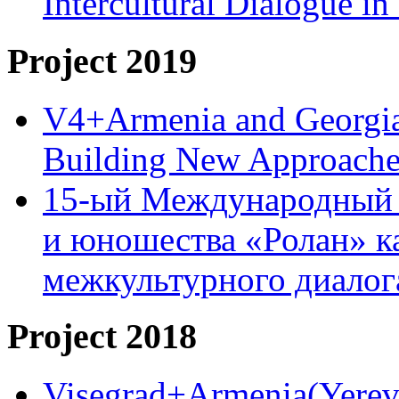
Intercultural Dialogue 
Project 2019
V4+Armenia and Georgia 
Building New Approache
15-ый Международный 
и юношества «Ролан» к
межкультурного диало
Project 2018
Visegrad+Armenia(Yereva