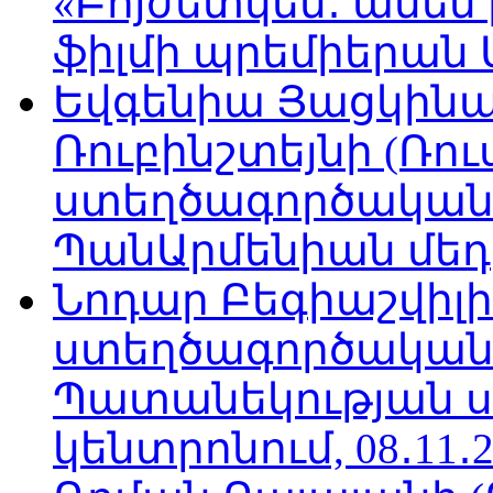
«Բոյժետկեն․ ամեն
ֆիլմի պրեմիերան Մո
Եվգենիա Յացկինայ
Ռուբինշտեյնի (Ռո
ստեղծագործական
ՊանԱրմենիան մեդիա
Նոդար Բեգիաշվիլ
ստեղծագործական
Պատանեկության 
կենտրոնում, 08․11․2