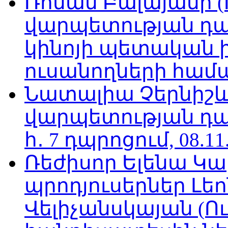
Ռոման Բալայանի 
վարպետության դա
կինոյի պետական 
ուսանողների համար,
Նատալիա Չերնիշև
վարպետության դա
հ․ 7 դպրոցում, 08.11
Ռեժիսոր Ելենա Կ
պրոդյուսերներ Լե
Վելիչանսկայան (Ո