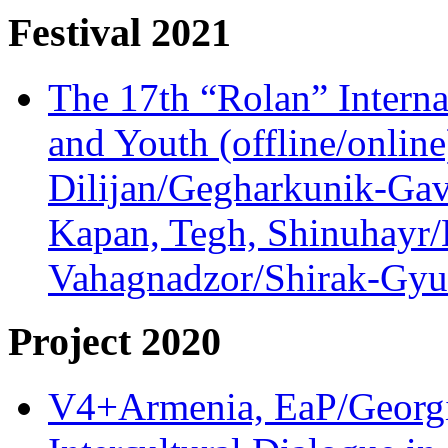
Festival 2021
The 17th “Rolan” Interna
and Youth (offline/onlin
Dilijan/Gegharkunik-Gav
Kapan, Tegh, Shinuhayr/L
Vahagnadzor/Shirak-Gyum
Project 2020
V4+Armenia, EaP/Georgia