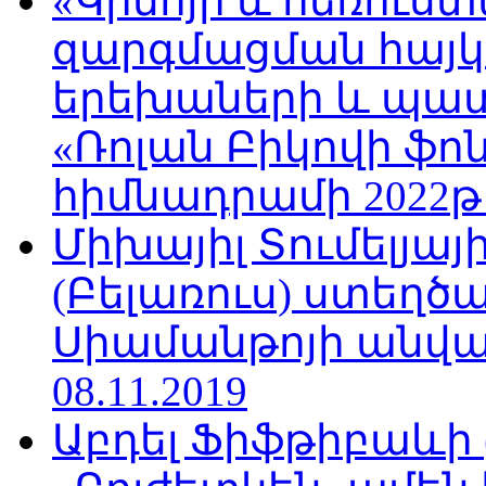
«Կինոյի և հեռուս
զարգմացման հայ
երեխաների և պա
«Ռոլան Բիկովի ֆո
հիմնադրամի 2022թ
Միխայիլ Տումելյայ
(Բելառուս) ստեղ
Սիամանթոյի անվան
08.11.2019
Աբդել Ֆիֆթիբաևի