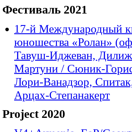
Фестиваль 2021
17-й Международный ки
юношества «Ролан» (офл
Тавуш-Иджеван, Дилижа
Мартуни / Сюник-Горис,
Лори-Ванадзор, Спитак
Арцах-Степанакерт
Project 2020