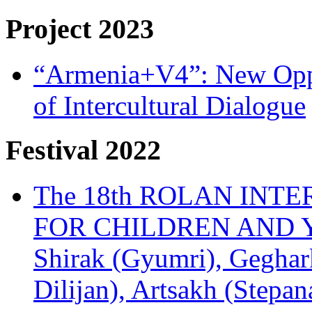
Project 2023
“Armenia+V4”: New Oppor
of Intercultural Dialogue
Festival 2022
The 18th ROLAN INT
FOR CHILDREN AND Y
Shirak (Gyumri), Geghark
Dilijan), Artsakh (Stepan