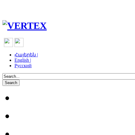
Հայերեն |
English |
Русский