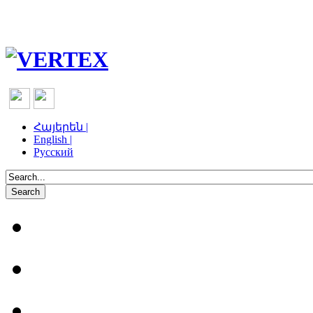
Հայերեն |
English |
Русский