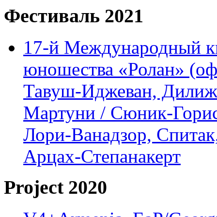
Фестиваль 2021
17-й Международный ки
юношества «Ролан» (офл
Тавуш-Иджеван, Дилижа
Мартуни / Сюник-Горис,
Лори-Ванадзор, Спитак
Арцах-Степанакерт
Project 2020