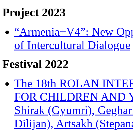
Project 2023
“Armenia+V4”: New Oppor
of Intercultural Dialogue
Festival 2022
The 18th ROLAN INT
FOR CHILDREN AND Y
Shirak (Gyumri), Geghark
Dilijan), Artsakh (Stepan