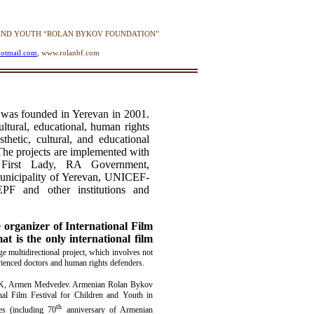
 AND YOUTH “ROLAN BYKOV FOUNDATION”
hotmail.com
, www.rolanbf.com
as founded in Yerevan in 2001.
ultural, educational, human rights
thetic, cultural, and educational
The projects are implemented with
First Lady, RA Government,
unicipality of Yerevan, UNICEF-
F and other institutions and
 organizer of International Film
t is the only international film
rge multidirectional project, which involves not
erienced doctors and human rights defenders.
VGIK, Armen Medvedev. Armenian Rolan Bykov
nal Film Festival for Children and Youth in
th
es (including 70
anniversary of Armenian