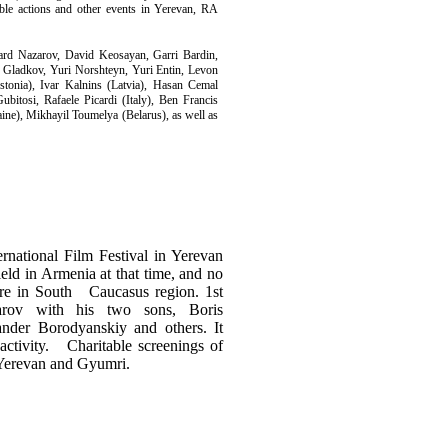
table actions and other events in Yerevan, RA
ard Nazarov, David Keosayan, Garri Bardin,
 Gladkov, Yuri Norshteyn, Yuri Entin, Levon
tonia), Ivar Kalnins (Latvia), Hasan Cemal
itosi, Rafaele Picardi (Italy), Ben Francis
ine), Mikhayil Toumelya (Belarus), as well as
ternational Film Festival in Yerevan
field in Armenia at that time, and no
here in South
Caucasus region. 1st
arov with his two sons, Boris
ander Borodyanskiy and others. It
activity.
Charitable screenings of
n Yerevan and Gyumri.