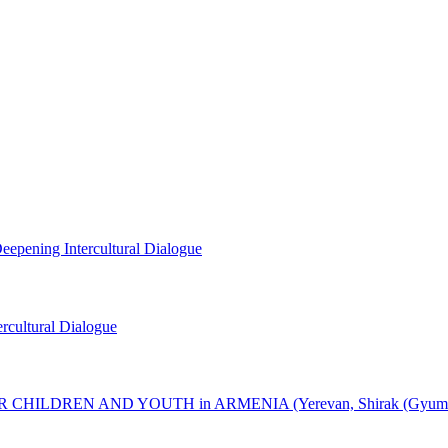
eepening Intercultural Dialogue
rcultural Dialogue
DREN AND YOUTH in ARMENIA (Yerevan, Shirak (Gyumri), Gegha