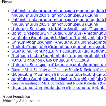
News
«Կինոյի և հեռուստատեսության զարգմացման 
հիմնադրամի 2021թ․ գործունեության մասին
«Կինոյի և հեռուստատեսության զարգմացման 
հիմնադրամի 2022թ․ գործունեության մասին
Միխայիլ Տումելյայի և Աննա Տումելյայի (Բելա
Աբդել Ֆիֆթիբաևի (Ղազախստան) «Բոյժետկեն․ ա
Եվգենիա Յացկինայի և Ալյոնա Ռուբինշտեյնի 
Նոդար Բեգիաշվիլիի (Վրաստան) ստեղծագործա
Ռոման Բալայանի (Ուկրաինա) վարպետության 
Նատալիա Չերնիշևայի (Ուկրաինա) վարպետությա
Ռեժիսոր Ելենա Կարետնիկը և պրոդյուսերներ 
«Միայն Հրաշքը», կ/թ Մոսկվա, 07․11․2019
Միխայիլ Տումելյայի (Բելառուս) ստեղծագործա
Director Mark Shlikhter and Producer Nicole Kellerhals (Germ
Ալեքսանդր Պետրովի (Ռուսաստան) հանդիպումը
Եվգենիա Յացկինայի և Ալյոնա Ռուբինշտեյնի (Ռո
Creative meeting of Mark Schlichter and Nicole Kellerhals (Ge
Սվետլանա Անդրիանովայի (Ռուսաստան) «Երկու
About Foundation
Written by Administrator