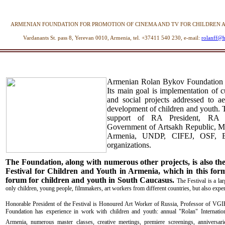
ARMENIAN FOUNDATION FOR PROMOTION OF CINEMA AND TV FOR CHILDREN
Vardanants St. pass 8, Yerevan 0010, Armenia, tel.
+37411 540 230, e-mail:
rolanff@
Armenian Rolan Bykov Foundation w
Its main goal is implementation of c
and social projects addressed to aes
development of children and youth. 
support of RA President, RA 
Government of Artsakh Republic, M
Armenia, UNDP, CIFEJ, OSF, EP
organizations.
The Foundation, along with numerous other projects, is also the
Festival for Children and Youth in Armenia, which in this forma
forum for children and youth in South Caucasus.
The Festival is a la
only children, young people, filmmakers, art workers from different countries, but also exp
Honorable President of the Festival is Honoured Art Worker of Russia, Professor of 
Foundation has experience in work with children and youth: annual "Rolan" Internatio
Armenia, numerous master classes, creative meetings, premiere screenings, anniversari