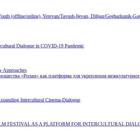
 Youth (offline/online), Yerevan/Tavush-Ijevan, Dilijan/Gegharkunik-G
ercultural Dialogue in COVID-19 Pandemic
ew Approaches
ношества «Ролан» как платформа для укрепления межкультурно
Expanding Intercultural Cinema-Dialogue
LM FESTIVAL AS A PLATFORM FOR INTERCULTURAL DIA