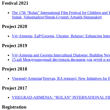
Festival 2021
The 17th “Rolan” International Film Festival for Children and
Spitak, Vahagnadzor/Shirak-Gyumri/ Artsakh-Stepanakert
Project 2020
V4+Armenia, EaP/Georgia, Ukraine, Belarus/: Enhancing Int
Project 2019
V4+Armenia and Georgia Intercultural Dialogue: Building N
15-ый Международный фестиваль фильмов для детей и ю
Project 2018
Visegrad+Armenia(Yerevan, RA regions): New Initiatives for 
Project 2017
VISEGRAD-ARMENIA: “ROLAN” INTERNATIONAL FI
Registration