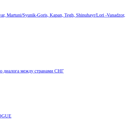
avar, Martuni/Syunik-Goris, Kapan, Tegh, Shinuhayr/Lori -Vanadzor,
го диалога между странами СНГ
LOGUE