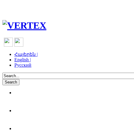
Հայերեն |
English |
Русский