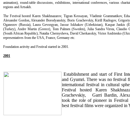
animation), round-table discussions, exhibitions, international conferences, various chari
regions and Artsakh.
The Festival hosted Karen Shakhnazarov, Tigran Keosayan, Vladimir Grammatikov, Edu
Alexander Gordon, Alexander Borodyanskiy, Boris Grachevskiy, Kirill Razlogov, Grigoriy
Oganezov (Russia), Laura Gevorgyan, Jassur Iskhakov (Uzbekistan), Kaspar Jankis (Es
(Turkey), Andre Martin (Greece), Tom Palmen (Sweden), Julia Sandra Virsta, Claudio Gub
(South African Republic), Natalia Chernysheva, David Cherkasskiy, Victor Andrienko (Ukra
representatives from the USA, France, Germany etc.
Foundation activity and Festival started in 2001.
2001
Establishment and start of First In
and Gyumri. There was no
festival 
international festival in cultural sp
Festival hosted Karen Shakhnaz
Grachevskiy,
Garri Bardin, Alex
took the role of pioneer in Festival 
best festival films were organized i